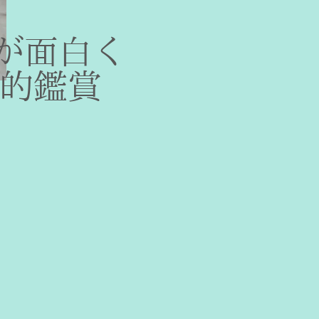
が面白く
O的鑑賞