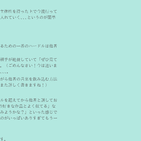
主体性を持った上で今流行って
れていく､､､というのが簡単
るための一番のハードルは他者
相手が絶賛していて「ぜひ見て
。（ごめんなさい！今は違いま
､､。
がら他者の言葉を飲み込む方法
また詳しく書きますね！）
ルを超えてから他者と話してお
の好きな作品とよく似てる」な
みようかな？」といった感じで
のがいっぱいありすぎてもう一
す。