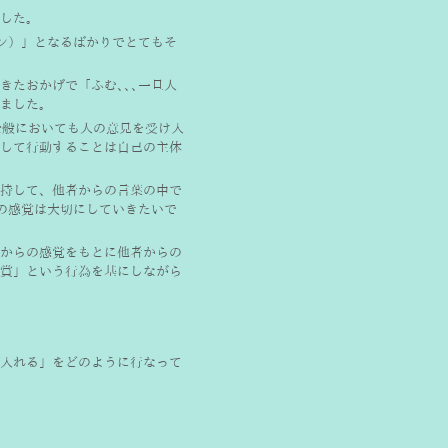
した。
ーン）」となるばかりでとてもそ
たおかげで「ふむ､､､一旦人
ました。
活全般においても人の意見を受け入
して行動することは自己の主体
持して、他者からの言葉の中で
の感覚は大切にしていきたいで
からの感覚をもとに他者からの
賞」という行為を基にしながら
入れる」をどのように行なって