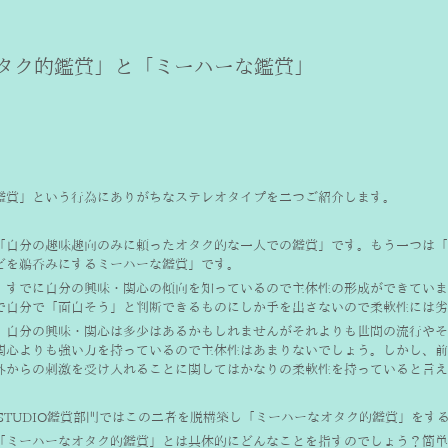
タク的鑑賞」と「ミーハーな鑑賞」
鑑賞」という行為にありがちなステレオタイプを二つご紹介します。
「自分の趣味趣向のみに頼ったオタク的な一人での鑑賞」です。もう一つは「
どを鵜呑みにするミーハーな鑑賞」です。
、すでに自分の興味・関心の傾向を知っているので主体性の形成ができていま
で自分で「面白そう」と判断できるものにしか手を出さないので柔軟性には劣
、自分の興味・関心は多少はあるかもしれませんがそれよりも世間の流行やそ
関心よりも強い力を持っているので主体性はあまりないでしょう。しかし、前
外からの刺激を受け入れることに関してはかなりの柔軟性を持っていると言え
U STUDIO鑑賞部門ではこの二者を脱構築し「ミーハーなオタク的鑑賞」をす
「ミーハーなオタク的鑑賞」とは具体的にどんなことを指すのでしょう？簡単