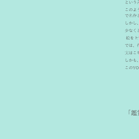
という
このよ
で名作
しかし
少なく
 絵を
では、
実はこ
しかも
このY
「鑑