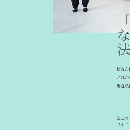
な
皆さん
これか
現在私
自己紹
「すご