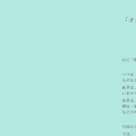
「オ
次に「
一つは
ものな
前者は
いるの
後者は
興味・
などの
YOK
では、