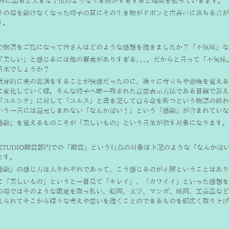
て外に出ると大きな芋虫のような生き物がずるずると地面を張っていきます。 
その場を動けなくなった時子の耳にその生き物がドボンと古井戸に落ちる音が
。 
で物語をご覧になって皆さんはどのような感想を抱きましたか？「不気味」な
「美しい」と感じるには他の要素がありすぎる､､､。だからと言って「不気味
言葉でしょうか？
献身的に夫の世話をすることが快感だったのに、徐々に苛立ちや恐怖を覚える
に変化していく様。そんな時子へ唯一残された意思表示方法である目線で訴え
「ユルシテ」に対して「ユルス」と書き記して自ら命を断つという物語の終わ
いう一言には還元しきれない「なんか凄い！」という「感動」が含まれていな
感動」を覚えるものこそが「美しいもの」という言葉が指す対象になります。
U STUDIO鑑賞部門での「鑑賞」という行為の対象は上記のような「なんか
ます。
感動」の感じ方は人それぞれであって、こう感じるのが正解ということはあり
に「美しいもの」というと一目見て「キレイ」、「カワイイ」といった感想を
の場ではそのような限定を取っ払い、絵画、文学、マンガ、映画、工芸品など
えられてそこから様々な考えや思いを抱くことのできるものを幅広く取り上げ