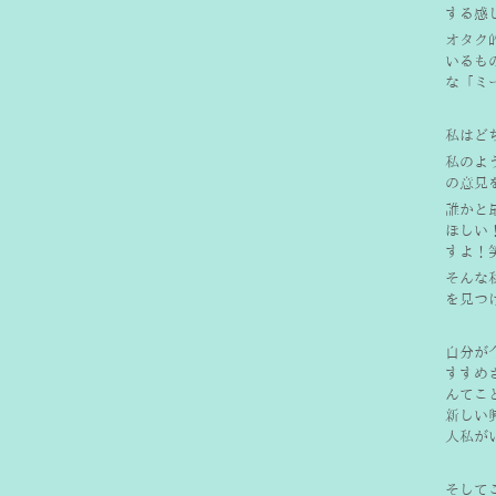
する感
オタク
いるも
な「ミ
私はど
私のよ
の意見
誰かと
ほしい
すよ！
そんな
を見つ
自分が
すすめ
んてこ
新しい
人私が
そして