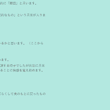
的に「鑑賞」と言います。
。
美的なもの」という言葉が入りま
るかと思います。 （ここから
ます。 
話する時子でしたが次第に言葉
ることに快感を覚え始めます。
ばらくして夫のもとに戻ったもの