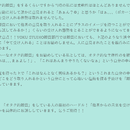
ク的鑑賞」をするくらいですから当時の私には柔軟性はほとんどありませんで
行動に対して誰かに意見されると「あぁん？💢」と思うか「はぁ､､､（ポカ
を受け入れる体勢は取れませんでした。
鑑賞において他者の意見を取り入れることにプラスのイメージを持つことができ
も試してみるか！」くらいの受け入れ態勢をとることができるようになってき
注意点！！YOKU STUDIO鑑賞部門では鑑賞においても、上記のような生
に「全て受け入れる」ことはお勧めしません。人に意見されたことを鵜呑みに
めます。
ハーなオタク的鑑賞」をお勧めしている私としては、オタク的な主体性のを維
れは､､､まぁよし！」、「これはあんまりやりたくないなぁ」という自分の中
覚を持った上で「これはなんとなく興味あるかも？」というこれまた自分の中
どこをどう取り入れるかという自分にとって心地いい塩梅を探る手助けを「鑑
していきます。
、「オタク的鑑賞」をしている人の最初のハードル！「他者からの言葉を受け
かを具体的にお話ししていきます。乞うご期待！！