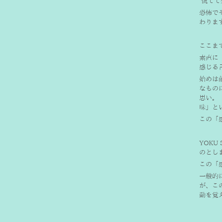
 慌て
恐怖で
わります
ここま
素直に
感じる
始めは
なもの
思い。
味」と
この「
YOK
のとし
この「
一般的
が、こ
動を覚