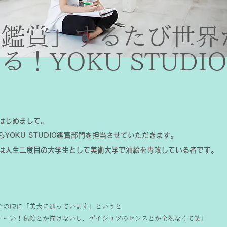
「鑑賞」するたび世界
る！YOKU STUDI
法
はじめまして。
らYOKU STUDIO鑑賞部門を担当させていただきます。
は人生二度目の大学生として美術大学で油絵を専攻している者です。
介の時に「美大に通っています」というと
ーーい！私絵とか描けないし、ゲイジュツのセンスとか全然なくて笑」