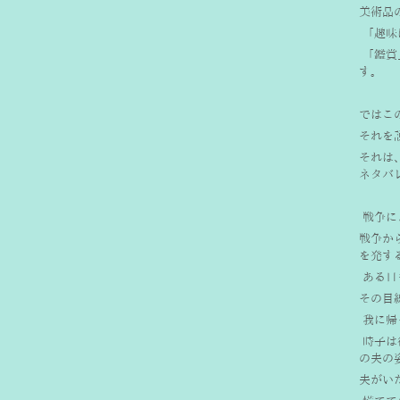
美術品
 「趣
 「鑑
す。
ではこ
それを
それは
ネタバ
 戦争
戦争か
を発す
 ある
その目
 我に
 時子
の夫の
夫がい