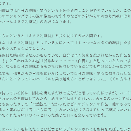
じです。
的鑑賞では自分の興味・関心という主体性を持つことができていました。この
ののランキングやその道の権威のおすすめなどの外部からの刺激も柔軟に取り入
ーハーなオタク的鑑賞」の内容になります。
ちらかというと「オタク的鑑賞」を長く続けてきた人間です。
うな「オタク的鑑賞」をしている人にとって「ミーハーなオタク的鑑賞」をす
を取り入れることでしょう。
最近見た映画の話なんかをしていて、自分は全く興味を惹かれなかった作品を
！！」と言われると心底「興味ねぇーーーー（白目）」と思っていたものです
笑）なんせ自分の興味あるものだけ摂取しているだけでも充分楽しかったので､
私でも、他者からの言葉を鵜呑みにしないで自分の興味・関心に擦り合わせな
けたことによってこのハードルを乗り越えることができました。（その方法は
今持っている興味・関心を満たすだけで充分だと思っていた私ですが、ハード
されたものを鑑賞してみたら「ありゃ？意外と面白い､､､あっこのシーンて私
ともあったりして「全然観てこなかったけどこのジャンルの作品、他のもみて
興味・関心事が「倍！さらに倍！」みたいな感じで増えていって鑑賞したいも
いてくれたらいいのに〜といった感じで日々を楽しんでいます。
このハードルを超えたことは鑑賞というジャンル以外にも影響を及ぼしていま