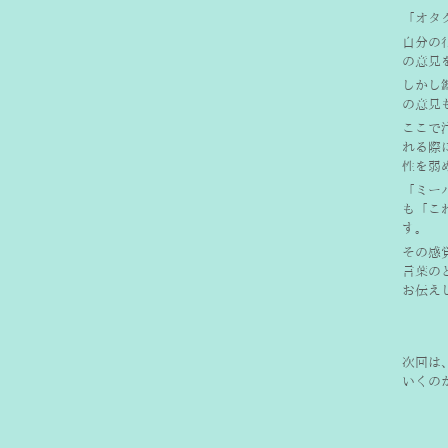
「オタ
自分の
の意見
しかし
の意見
ここで
れる際
性を弱
「ミー
も「こ
す。
その感
言葉の
お伝え
次回は
いくの