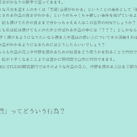
言葉がかなりの確率で返ってきます。
うな言葉を返す人の多くは「美術/芸術がわかる」ということの条件として「
とされる作品の良さがわかる」というめちゃくちゃ難しい条件を掲げているよ
、絵も描けて名作の良さまで分かっちゃえる人はこの世界の何%でしょうか？
とも私は絵は描けても正直名作と呼ばれる作品の中には「？？？」としかなら
上手く描けるようになりたいなら描き方や道具の使い方について多少訓練すれば
作品がわかるようになるためにはどうしたらいいでしょう？ 
ちらも作品の見方や理解を深めるための情報をどう使うかを知ることで習得で
、絵が上手くなることよりは遥かに短時間で自由に習得できます。 
OKU STUDIO鑑賞部門ではそのような作品の見方、理解を深める方法をご紹
賞」ってどういう行為？