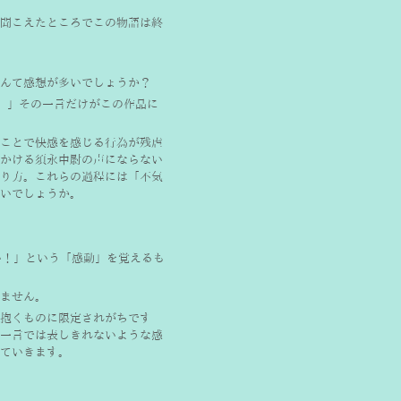
聞こえたところでこの物語は終
んて感想が多いでしょうか？
。」その一言だけがこの作品に
ことで快感を感じる行為が残虐
かける須永中尉の声にならない
り方。これらの過程には「不気
いでしょうか。
凄い！」という「感動」を覚えるも
ません。
抱くものに限定されがちです
一言では表しきれないような感
ていきます。