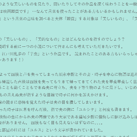
のような美しいものを見たり、聞いたりしてその作品を深く味わうことを一般
味は映画鑑賞です」 …なんて言葉を使ったことがある方もいるかもしれません
賞」という言葉の意味を調べると大体「鑑賞」する対象は「美しいもの」、「
の「美しいもの」、「美的なもの」とはどんなものを指すのでしょう？
説明する前に一つの小説について皆さんにも考えていただきたいです。 
、江戸川乱歩の「芋虫」という作品です。 読まれたことのある方もいらっしゃ
レあります！）
によって四肢と声を失ってしまった須永中尉とその妻・時子を中心に物語は進み
ら帰還した直後は四肢を失っても生きて帰ってきてくれた夫を甲斐甲斐しく世
ることも動くこともできぬ夫に苛立ち、夫を下等生物のように見下し、いじめ
日もの言えぬ夫が指すような目線で時子に何かを訴えかけます。 
線の鋭さに恐怖を覚えた時子は夫の目を潰してしまいます。
帰った時子は医者を呼んだ後、指で夫の胸に「ユルシテ」と何度も書きます。
は後悔の念にかられ夫の同僚であり大家である鷲尾少尉に懺悔しに駆け込みし
姿がありません。 四肢もなく目も見えないはずなのに､､､。 
た部屋の柱には「ユルス」という文字が書かれていました。