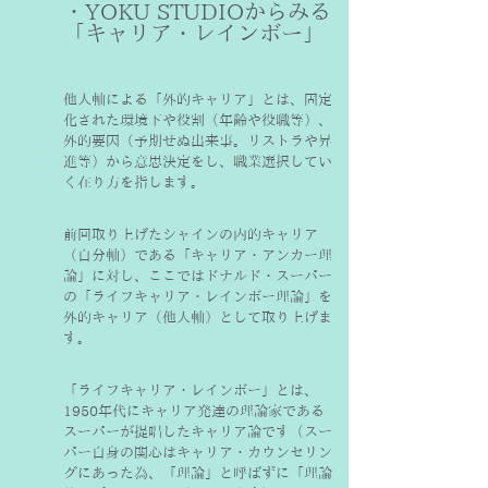
・YOKU STUDIOからみる
「キャリア・レインボー」
他人軸による「外的キャリア」とは、固定
化された環境下や役割（年齢や役職等）、
外的要因（予期せぬ出来事。リストラや昇
進等）から意思決定をし、職業選択してい
く在り方を指します。
前回取り上げたシャインの内的キャリア
（自分軸）である「キャリア・アンカー理
論」に対し、ここではドナルド・スーパー
の「ライフキャリア・レインボー理論」を
外的キャリア（他人軸）として取り上げま
す。
「ライフキャリア・レインボー」とは、
1950年代にキャリア発達の理論家である
スーパーが提唱したキャリア論です（スー
パー自身の関心はキャリア・カウンセリン
グにあった為、「理論」と呼ばずに「理論