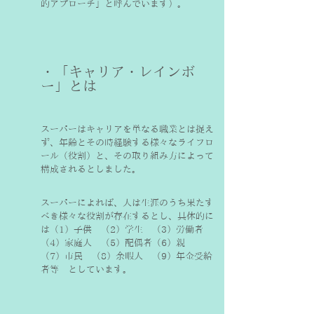
的アプローチ」と呼んでいます）。
・「キャリア・レインボ
ー」とは
スーパーはキャリアを単なる職業とは捉え
ず、年齢とその時経験する様々なライフロ
ール（役割）と、その取り組み方によって
構成されるとしました。
スーパーによれば、人は生涯のうち果たす
べき様々な役割が存在するとし、具体的に
は（1）子供　（2）学生　（3）労働者　
（4）家庭人　（5）配偶者（6）親　
（7）市民　（8）余暇人　（9）年金受給
者等　としています。