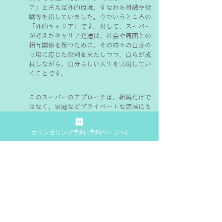
ア」と言えば外的環境、すなわち組織や役
職等を指していました。今でいうところの
「外的キャリア」です。対して、スーパー
が考えたキャリア発達は、社会や周囲との
相互関係を保つために、その時々の自身の
立場に応じた役割を果たしつつ、自らが成
長しながら、自分らしい人生を実現してい
くことです。
このスーパーのアプローチは、組織だけで
はなく、家庭などプライベートな領域にも
目を向ける点で、社会における個人の役割
を仕事だけに限定しないキャリア教育やキ
カウンセリング予約 (予約ページへ)
ャリア・カウンセリングの基盤になりまし
た。
確かに当時（土の時代）の価値観から考え
れば画期的で、この功績は大きいと思いま
す。しかし時は風の時代、社会構造は変化
し、終身雇用制神話は崩れ去り、働き方や
働く意識も大きく変わりました。この変化