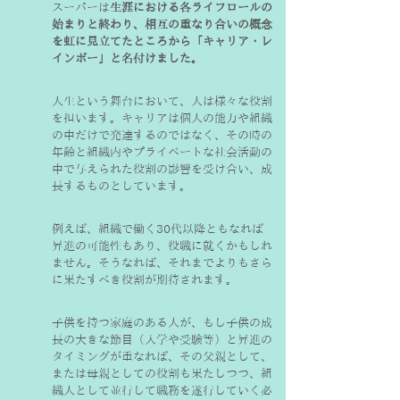
スーパーは
生涯における各ライフロールの
始まりと終わり、相互の重なり合いの概念
を虹に見立てたところから「キャリア・レ
インボー」と名付けました。
人生という舞台において、人は様々な役割
を担います。キャリアは個人の能力や組織
の中だけで発達するのではなく、その時の
年齢と組織内やプライベートな社会活動の
中で与えられた役割の影響を受け合い、成
長するものとしています。
例えば、組織で働く30代以降ともなれば
昇進の可能性もあり、役職に就くかもしれ
ません。そうなれば、それまでよりもさら
に果たすべき役割が期待されます。
子供を持つ家庭のある人が、もし子供の成
長の大きな節目（入学や受験等）と昇進の
タイミングが重なれば、その父親として、
または母親としての役割も果たしつつ、組
織人として並行して職務を遂行していく必