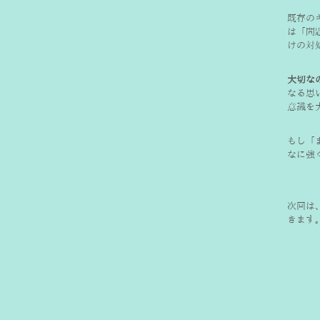
既存の
は「問
けの対
大切な
なる思
意識を
もし「
なに強
次回は
きます