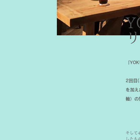
Y
「YO
2回目
を加え
軸）の
そして
したも