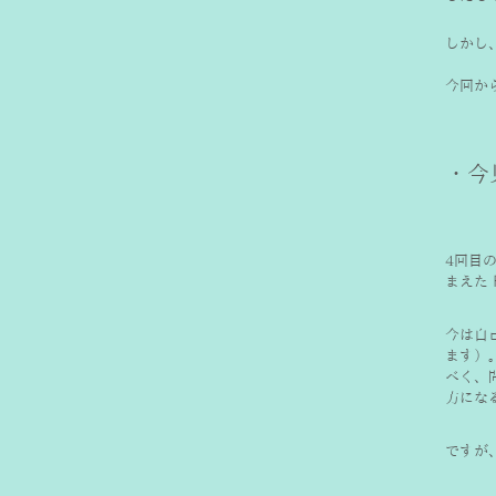
しかし
今回か
・今
4回目
まえた
今は自
ます）
べく、
方にな
ですが