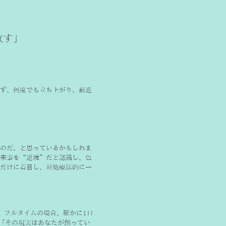
放す」
ず、何度でも立ち上がり、前進
のだ、と思っているかもしれま
来事を“逆境”だと認識し、色
だけに着目し、対処療法的に一
。フルタイムの場合、確かに1日
に「その現実はあなたが創ってい