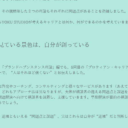
、その脱構築した２つの理論もそれぞれに問題点があることを指摘しました。
らYOKU STUDIOが考えるキャリアとは何か、何ができるのかを考えていき
見ている景色は、自分が創っている
の「プランドハプンスタンス理論」編でも、5回目の「プロティアン・キャリ
上で、“人はそれほど強くない”とお伝えしました。
己啓発やコーチング、コンサルティングと様々なサービスがあります（あえて
。どれもアプローチ法は異なりますが、大体が相談者の抱える問題点と課題を
問題解決へ向けて相談者を鼓舞し、支援していきます。早期解決が目的の相談
るでしょう。
、逆境ともいえる“問題点と課題”、実はこれらは自分が“逆境”だと判断し