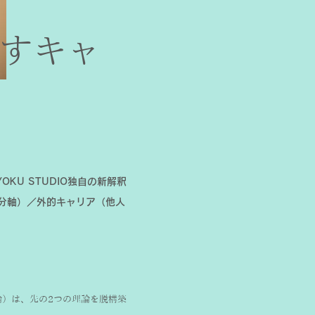
指すキャ
KU STUDIO独自の新解釈
分軸）／外的キャリア（他人
論）は、先の2つの理論を脱構築