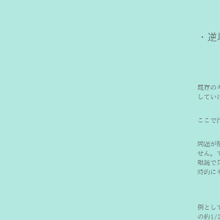
・逆
既存の
してい
ここで
問題が
せん。
眼鏡で
時的に
例とし
の約1