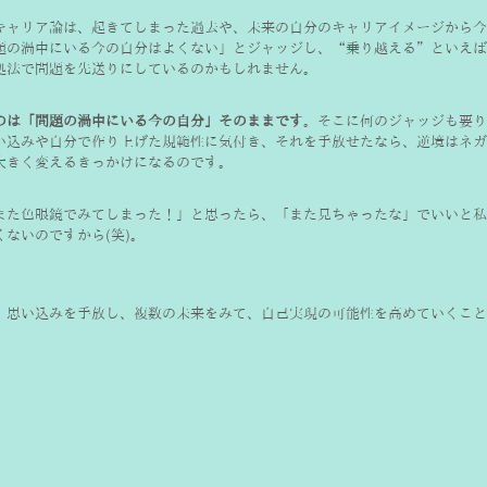
キャリア論は、起きてしまった過去や、未来の自分のキャリアイメージから今
題の渦中にいる今の自分はよくない」とジャッジし、“乗り越える”といえば
処法で問題を先送りにしているのかもしれません。
のは「問題の渦中にいる今の自分」そのままです
。そこに何のジャッジも要り
い込みや自分で作り上げた規範性に気付き、それを手放せたなら、逆境はネガ
大きく変えるきっかけになるのです。
また色眼鏡でみてしまった！」と思ったら、「また見ちゃったな」でいいと私
くないのですから(笑)。
、思い込みを手放し、複数の未来をみて、自己実現の可能性を高めていくこと
。