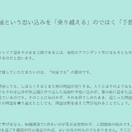
境という思い込みを「乗り越える」のではく「手
キャリア論をそのまま実践できる人は、突然のアクシデント等にはもろともせ
けるのだと思います。
注目していただきたいのは、“何度でも”の部分です。
解決しても、しばらくするとまた別の問題が発生する。人生とはそのようなも
でもそれは自分が無意識に作り出した規範性や思い込みが、目の前に起きた出
見ているのです。そのことに気付かず、それを握りしめたまま、起こった問題
その問題を乗り越えたとしても、問題は形を変えて再び現れることでしょう。
て挙げるなら、転職相談で1番多いのが老若男女問わず、人間関係の悩みです
/3を過ごす職場が居心地悪ければ、辛い以外の何ものでもありません。そこ