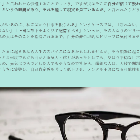
す」と言われたら憤慨することでしょう。ですが実はそこに
自分が信じて疑わ
）という色眼鏡があり、それを通して現実を見ているんだ、
と言われたらどう
人がいるのに、私にばかり仕事を振られる」というケースでは、「断れない、
けない」「上司は部下をよく見て配慮すべき」といった、その人なりのビリー
抵の人はそのことを指摘されるまで、自分の非合理的なビリーフに気付きませ
、たまに起きるなら人生のスパイスになるかもしれませんが、そう頻繁に起こ
たとえ何度でも立ち向かえる気力・体力があったとしても、やはり平穏な日常
もの。元気はつらつとした人でもそうなのですから、繊細な人は、力技で問題
すうちに疲弊し、自己肯定感を著しく低下させ、メンタル不調になる可能性も