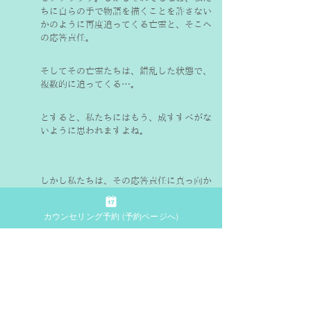
ちに自らの手で物語を描くことを許さない
かのように再度迫ってくる亡霊と、そこへ
の応答責任。
そしてその亡霊たちは、錯乱した状態で、
複数的に迫ってくる…。
とすると、私たちにはもう、成すすべがな
いように思われますよね。
しかし私たちは、その応答責任に真っ向か
ら立ち向かうこと、完全に自律的に自らの
手で描くことを半ば諦め、
緩やかな恣意性
カウンセリング予約 (予約ページへ)
によって、気ままにその亡霊たちの声に耳
を傾け、時には耳を塞ぐような、対話と共
生
を許されています。
つまり、亡霊たちへの応答責任の選択権
は、私たち自らのうちにあるはずなので
す。