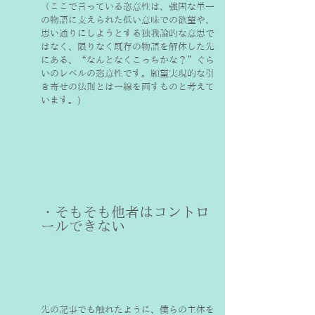
（ここで言っている恣意性は、強固な単一
の物語に支えられた低い意味での欲望や、
思い通りにしようとする独我論的な意思で
はなく、限りなく既存の物語を解体した先
にある、“なんとなくこっちかな？”ぐら
いのレベルの恣意性です。願望実現的な引
き寄せの法則とは一線を画すものと考えて
います。)
・そもそも他者はコントロ
ールできない
先の記事でも触れたように、僕らの主体を