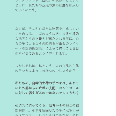
り、タブララサ（白紙）の状態にしていく
ように、私たちの意識の無の状態を形成し
ていくのです。
ならば、そこから新たに物語を生成してい
くためには、亡霊のように迫り来る外部的
な他者からの上書きが果たされる前に、自
らの筆による自らの絵画を何重ものレイヤ
ー（虚数的複数性）によって描くことを目
指すべきであるように思われます。
しかしそれは、私という一人の自律的主体
の手つきによって可能なのでしょうか？
私たちの、自律的主体の手つきは、あまり
にも外部からの亡霊の支配・コントロール
に対して弱すぎるのではないでしょうか？
強迫的に迫ってくる、他者からの物語の強
制的修正。それを解除したのちに立ち上が
るタブララサ。しかしそれでもなお、私た