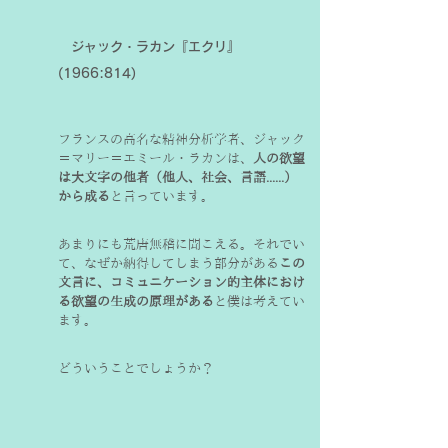
ジャック・ラカン『エクリ』
(1966:814)
フランスの高名な精神分析学者、ジャック
＝マリー＝エミール・ラカンは、
人の欲望
は大文字の他者（他人、社会、言語......）
から成る
と言っています。
あまりにも荒唐無稽に聞こえる。それでい
て、なぜか納得してしまう部分がある
この
文言に、コミュニケーション的主体におけ
る欲望の生成の原理がある
と僕は考えてい
ます。
どういうことでしょうか？