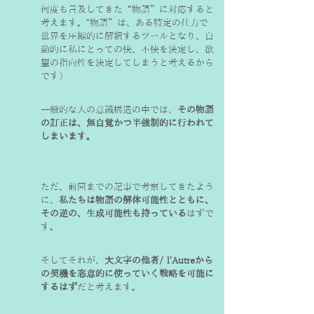
何度も言及してきた“物語”に対応すると
考えます。"物語”は、ある特定の仕方で
世界を圧縮的に解釈するツールとなり、自
動的に私にとっての快、不快を決定し、欲
望の指向性を決定してしまうと考えるから
です）
一般的な人の意識構造の中では、
その物語
の訂正は、無自覚かつ半強制的に行われて
しまいます。
ただ、前回までの記事で考察してきたよう
に、
私たちは物語の解体可能性とともに、
その逆の、生成可能性も持っている
はずで
す。
そしてそれが、
大文字の他者/ l'Autreから
の契機を恣意的に使っていく戦略を可能に
するはず
だと考えます。