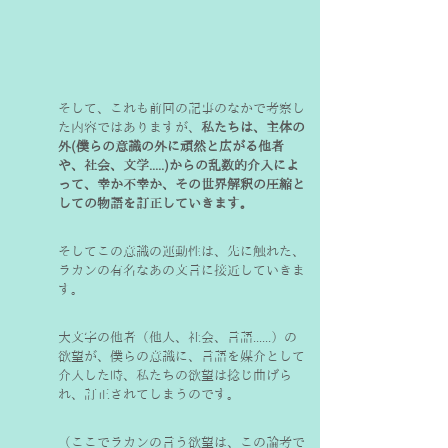
そして、これも前回の記事のなかで考察し
た内容ではありますが、
私たちは、主体の
外(僕らの意識の外に頑然と広がる他者
や、社会、文学.....)からの乱数的介入によ
って、幸か不幸か、その世界解釈の圧縮と
しての物語を訂正していきます。
そしてこの意識の運動性は、先に触れた、
ラカンの有名なあの文言に接近していきま
す。
大文字の他者（他人、社会、言語......）の
欲望が、僕らの意識に、言語を媒介として
介入した時、私たちの欲望は捻じ曲げら
れ、訂正されてしまうのです。
（ここでラカンの言う欲望は、この論考で