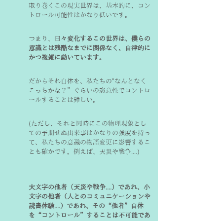
取り巻くこの現実世界は、基本的に、コン
トロール可能性はかなり低いです。
つまり、
日々変化するこの世界は、僕らの
意識とは残酷なまでに関係なく、自律的に
かつ複雑に動いています。
だからそれ自体を、私たちの"なんとなく
こっちかな？”ぐらいの恣意性でコントロ
ールすることは難しい。
(ただし、それと同時にこの物理現象とし
ての予期せぬ出来事はかなりの強度を持っ
て、私たちの意識の物語変更に影響するこ
とも確かです。例えば、天災や戦争....)
大文字の他者（天災や戦争....）であれ、小
文字の他者（人とのコミュニケーションや
読書体験....）であれ、その“他者”自体
を“コントロール”することは不可能であ