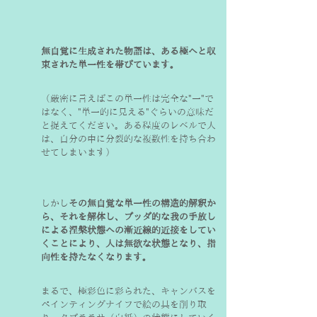
無自覚に生成された物語は、ある極へと収
束された単一性を帯びています。
（厳密に言えばこの単一性は完全な"一"で
はなく、"単一的に見える"ぐらいの意味だ
と捉えてください。ある程度のレベルで人
は、自分の中に分裂的な複数性を持ち合わ
せてしまいます）
しかし
その無自覚な単一性の構造的解釈か
ら、それを解体し、ブッダ的な我の手放し
による涅槃状態への漸近線的近接をしてい
くことにより、人は無欲な状態となり、指
向性を持たなくなります。
まるで、極彩色に彩られた、キャンバスを
ペインティングナイフで絵の具を削り取