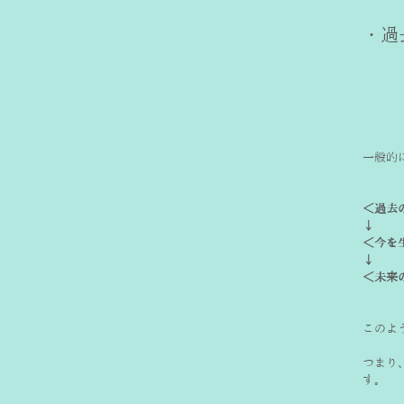
一般的
＜過去
↓
＜今を
↓
＜未来
このよ
つまり
す。