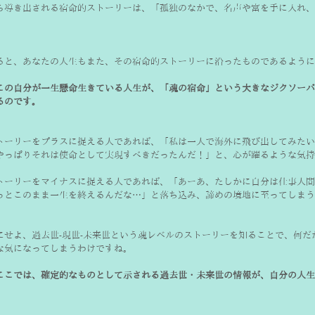
ら導き出される宿命的ストーリーは、「孤独のなかで、名声や富を手に入れ、
。
ると、あなたの人生もまた、その宿命的ストーリーに沿ったものであるように
この自分が一生懸命生きている人生が、「魂の宿命」という大きなジクソーパ
るのです。
トーリーをプラスに捉える人であれば、「私は一人で海外に飛び出してみたい
トーリーをマイナスに捉える人であれば、「あーあ、たしかに自分は仕事人間
っとこのまま一生を終えるんだな…」と落ち込み、諦めの境地に至ってしまう
にせよ、過去世-現世-未来世という魂レベルのストーリーを知ることで、何だ
ここでは、確定的なものとして示される過去世・未来世の情報が、自分の人生