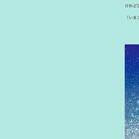
けれど
「いま