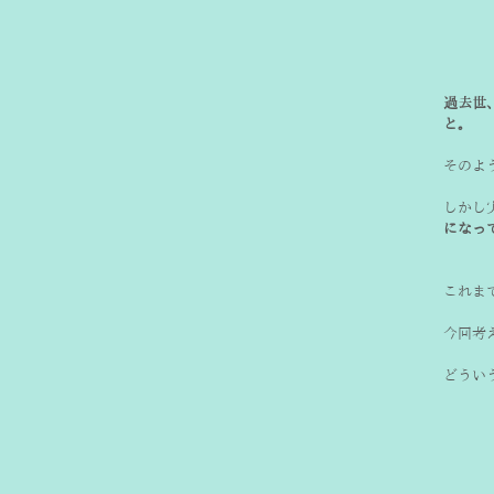
過去世
と。
そのよ
しかし
になっ
今回考
どうい