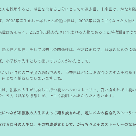
え方を採用すると、現世を生きる自分にとっての過去世、未来世は、かなり限
ば、2022年に生まれた赤ちゃんの過去世は、2022年以前に亡くなった人物
来世はおそらく、2120年以降あたりに生まれる人物であることが推測されま
、過去世と現世、そして未来世の関係性は、非常に密接で、宿命的なものに感
ば、小学校の先生として働いている方がいたとして。
世が江戸時代の寺子屋の教師であり、未来世はAIによる教育システムを構築す
、何となく納得してしまいますよね。
由は、複数の人生が共有して持つ魂レベルのストーリー、言い換えれば「魂の
の生き方（職業や思想）が、上手く説明されるからだと思います。
上につながる複数の人生によって織り成される、魂レベルの宿命的ストーリー
おける自分の人生は、その構成要素として、がっちりとそのストーリーのなか