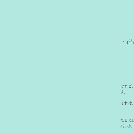
けれど
す。
それは
たとえ
高い女