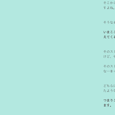
そこか
すよね
そうな
いまこ
えてく
そのス
そのス
な…き
どちら
つまり
ます。