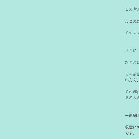
この考
たとえ
その未
さらに
たとえ
その前
れたら
その理
その人
一直線
現世に
です。