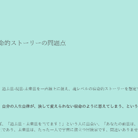
、過去世-現世-未来世を一直線上に捉え、魂レベルの宿命的ストーリーを想定
、自分の人生自体が、決して変えられない宿命のように思えてしまう、という
ば、「過去世・未来世を当てます！」という人に出会い、「あなたの前世は、
王であり、未来世は、たった一人で宇宙に旅立つ冒険家です、間違いありませ