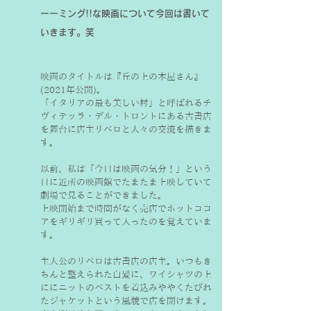
ーーミング!!な映画について今回は書いて
いきます。笑
映画のタイトルは『丘の上の本屋さん』
(2021年公開)。
「イタリアの最も美しい村」と呼ばれるチ
ヴィテッラ・デル・トロントにある古書店
を舞台に店主リベロと人々の交流を描きま
す。
以前、私は「今日は映画の気分！」という
日に近所の映画館でたまたま上映していて
劇場で見ることができました。
上映開始まで時間がなく売店でホットココ
アをギリギリ買って入ったのを覚えていま
す。
主人公のリベロは古書店の店主。いつもき
ちんと整えられた白髪に、ワイシャツの上
ににニットのベストを着込みややくたびれ
たジャケットという風貌で店を開けます。