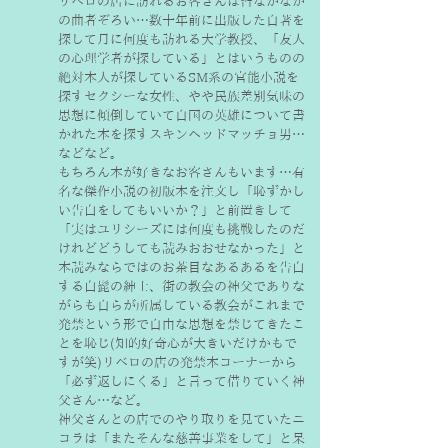
リベロの店に訪れるお客さんは皆なかなか
の曲者ぞろい…数十年前に出版した自著を
探して月に何度も訪れる大学教授、「友人
の心理学者が探している」とはいうものの
絶対本人が探しているSM系の官能小説を
探すセクシーな女性、やや民族差別気味の
思想に傾倒していて自国の英雄について書
かれた本を探すスキンヘッドマッチョ男…
などなど。
もちろん本が好きなお客さんもいます…有
名な傑作小説の初版本を注文し「恥ずかし
い告白をしてもいいか？」と前置きして
「実はユリシーズには何度も挑戦したのだ
けれどどうしても読みおおせなかった」と
本読みならではのお茶目なあるあるを告白
する白髭の紳士、街の教会の神父でありな
がらも自らが所属している教会がこれまで
発禁という形で自由な思想を禁じてきたこ
とを恥じ(知的好奇心が大きいだけかもで
すが笑)リベロの店の発禁本コーナーから
「必ず返しにくる」と言って借りていく神
父さん…など。
神父さんとの店でのやり取りを見ていたニ
コラは「またそんな慈善事業をして」と呆