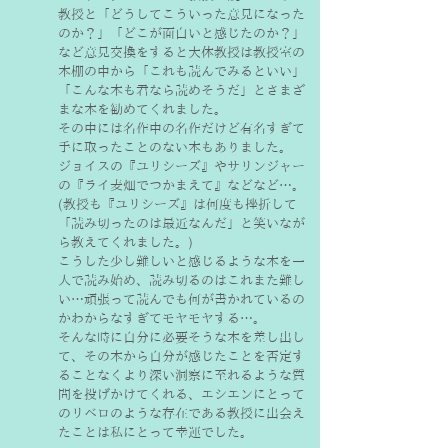
教授と「どうしてこういった意見になった
のか？」「どこが面白いと感じたのか？」
など意見交換をすると大体教授は教授室の
本棚の中から「これも読んでみるといい」
「こんな本も君なら読めそうだ」とさまざ
まな本を勧めてくれました。
その中には名作中の名作だけど有名すぎて
手に取ったことのない本もありました。
ジョイスの『ユリシーズ』やサリンジャー
の『ライ麦畑でつかまえて』などなど…。
(教授も『ユリシーズ』は何度も挫折して
「読み切ったのは最近なんだ」と笑いなが
ら教えてくれました。)
こうした少し難しいと感じるような本を一
人で読み始め、読み切るのはこれまた難し
い…頑張って読んでも何が書かれているの
かわからなすぎてモヤモヤする…。
そんな時に自分に必要そうな本を差し出し
て、その本から自分が感じたことを否定す
ることなくより深い洞察に至れるような質
問を投げかけてくれる、エシエンにとって
のリベロのような存在である教授に出会え
たことは私にとって幸運でした。