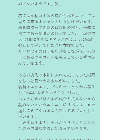
めげないようです。笑
店には毎朝ゴミ置き場から本を見つけては
売りに来るボジャンという男性がいます。
ある時持ってきたのは数冊の本と、一緒に
捨ててあった誰かの日記でした。日記の主
人は1950年代にキアラと同じように家政
婦として働いていた若い女性でした。
リベロはその日記を店番をしながら、机の
上にあるオルゴールを鳴らして少しずつ読
んでいきます。
ある日店先の木箱に入れて売っていた漫画
をじっと見つめる少年がいました。
名前はエシエン。ブルキナファソから移住
して6年になるということでした。
本は大好きだけど本の代金を払えないから
読めないというエシエンにリベロは「また
返しにきてくれるなら貸してあげよう」と
言います。
「必ず返すよ！」それからリベロとエシエ
ンの不思議な交流が始まっていきます。