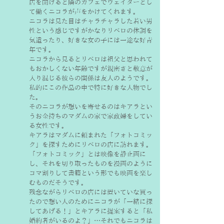
店を開けると隣のカフェでウェイターとし
て働くニコラが声をかけてくれます。
ニコラは見た目はチャラチャラした若い男
性という感じですがかなりリベロの体調を
気遣ったり、好きな女の子には一途な好青
年です。
ニコラから見るとリベロは祖父と思われて
もおかしくない年齢ですが親密さと敬意が
入り混じる彼らの関係は友人のようです。
私的にこの作品の中で特に好きな人物でし
た。
そのニコラが想いを寄せるのはキアラとい
うお金持ちのマダムの家で家政婦をしてい
る女性です。
キアラはマダムに頼まれた「フォトコミッ
ク」を探すためにリベロの店に訪れます。
「フォトコミック」とは映像を静止画に
し、それを切り取ったものを漫画のように
コマ割りして書籍という形でも映画を楽し
むものだそうです。
残念ながらリベロの店には置いていな買っ
たので想い人のためにニコラが「一緒に探
してあげる！」とキアラに提案すると「私
婚約者がいるのよ？」…それでもニコラは