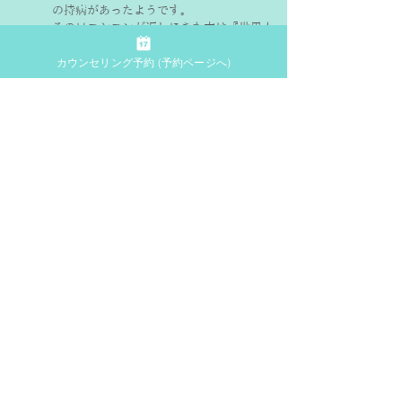
の持病があったようです。
その日エシエンが返しにきた本は『世界人
権宣言』でした。エシエンにそれを貸すと
カウンセリング予約 (予約ページへ)
きリベロは「この本は退屈に見えるかもし
れないがしっかり読んでほしい」といつに
なく真剣な面持ちで渡した本でした。
死期を悟ったリベロが移民であり、貧しい
エシエンのために選んだ最後の本でした。
店先に立ち尽くすエシエンにニコラが「リ
ベロからだ」と言って手紙を差し出しま
す。
そこには店の本が処分される前にエシエン
が好きなだけほしい本を持ち出せるよう手
配してあること、遠慮せずうんと欲張って
もらってほしいこと…そして一番大事なの
は最後に渡した『世界人権宣言』に書いて
あること…「人にとって最も大切なのは幸
せになる権利だ」「よくお読み。愛を込め
て。」
このnoteの記事を書くようになり鑑賞は
楽しむだけでなく「教養」につながるとい