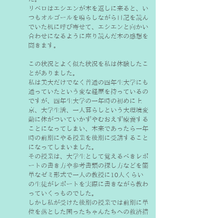
リベロはエシエンが本を返しに来ると、い
つもオルゴールを鳴らしながら日記を読ん
でいた机に呼び寄せて、エシエンと向かい
合わせになるように座り読んだ本の感想を
聞きます。
この状況とよく似た状況を私は体験したこ
とがありました。
私は美大だけでなく普通の四年生大学にも
通っていたという変な経歴を持っているの
ですが、四年生大学の一年時の初めに上
京、大学生活、一人暮らしという大環境変
動に体がついていかずやむおえず療養する
ことになってしまい、本来であったら一年
時の前期にやる授業を後期に受講すること
になってしまいました。
その授業は、大学生として覚えるべきレポ
ートの書き方や参考書類の探し方などを簡
単なゼミ形式で一人の教授に10人くらい
の生徒がレポートを実際に書きながら教わ
っていくっものでした。
しかし私が受けた後期の授業では前期に単
位を落とした困ったちゃんたちへの救済措