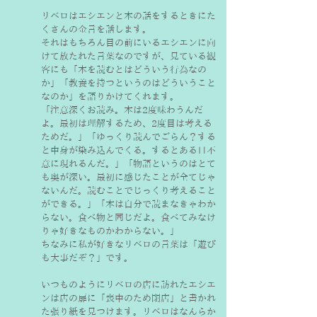
リベロはエシエンと本の話をするときにた
くさんの金言を話します。
それはもちろん目の前にいるエシエンに向
けて放たれた言葉なのですが、見ている観
客にも「本を読むとはどういう行為なの
か」「教養を持つというのはどういうこと
なのか」を語りかけてくれます。
「注意深くお読み。本は2度味わうんだ
よ。最初は理解するため、2度目は考える
ためだ。」「ゆっくり読んでごらん？する
と中身が染み込んでくる。するとある日不
意に現れるんだ。」「物語というのはとて
も奥が深い。最初に感じたことが全てじゃ
ないんだ。読むことでじっくり考えること
ができる。」「本は自分で読まなきゃわか
らない。食べ物と同じだよ。食べてみなけ
りゃ好きなものかわからない。」
ちなみに私が好きなリベロの言葉は「遊び
も大事だぞ？」です。
いつものようにリベロの店に訪れたエシエ
ンは店の扉に「喪中のため閉店」と書かれ
た張り紙を見つけます。リベロはなんらか