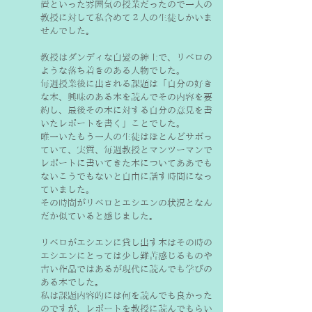
置といった雰囲気の授業だったので一人の
教授に対して私含めて２人の生徒しかいま
せんでした。
教授はダンディな白髪の紳士で、リベロの
ような落ち着きのある人物でした。
毎週授業後に出される課題は「自分の好き
な本、興味のある本を読んでその内容を要
約し、最後その本に対する自分の意見を書
いたレポートを書く」ことでした。
唯一いたもう一人の生徒はほとんどサボっ
ていて、実質、毎週教授とマンツーマンで
レポートに書いてきた本についてああでも
ないこうでもないと自由に話す時間になっ
ていました。
その時間がリベロとエシエンの状況となん
だか似ていると感じました。
リベロがエシエンに貸し出す本はその時の
エシエンにとっては少し難苦感じるものや
古い作品ではあるが現代に読んでも学びの
ある本でした。
私は課題内容的には何を読んでも良かった
のですが、レポートを教授に読んでもらい