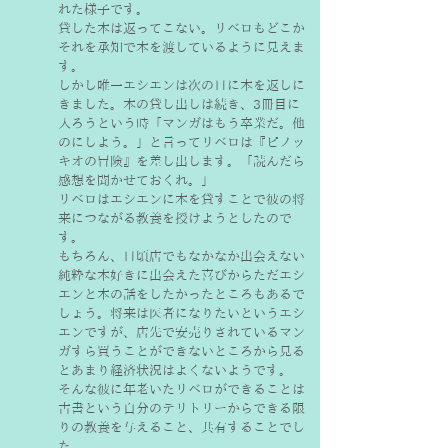
れた様子です。
貸した本は返ってこない。リベロもどこか
それを承知で本を渡しているように見えま
す。
しかし唯一エシエンは次の日に本を返しに
きました。本の貸し出しは続き、3冊目に
入ろうという時「マンガはもう卒業だ。他
のにしよう。」と言ってリベロは『ピノッ
キオの冒険』を差し出します。「読んだら
感想を聞かせておくれ。」
リベロはエシエンに本を貸すことで彼の将
来につながる教養を授けようとしたので
す。
もちろん、日頃店でもなかなか出会えない
純粋な本好きに出会えた喜びからただエシ
エンと本の話をしたかったところもあるで
しょう。将来は医者になりたいというエシ
エンですが、店先で安売りされているマン
ガすら買うことができないところから見る
とあまり経済状況はよくないようです。
そんな彼に年老いたリベロができることは
古書という自分のテリトリーからできる限
りの教養を与えること、共有することでし
た。