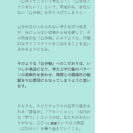
「自分ってこういう考え方！」「自分はこ
う生きたい！」という、固定的な、変化し
ない「自分軸」を作り上げてしまうと…
自分が受け入れられない考えを持つ他者
や、気に入らない環境から身を離して、そ
の固定的な「自分軸」に合うような、理想
的なライフスタイルを実現することを追い
求めるようになる。
そのような「自分軸」へのこだわりは、い
つしか執着になり、考え方や行動のパター
ンの柔軟性を失わせ、周囲との関係性の破
綻を生む原因にもなってしまうように思い
ます。
そもそも、スピリチュアルの世界で目指さ
れる「目覚め」「アセンション」（現代的
な「悟り」）というのは、私たちがおちい
りがちな、〇〇 vs ✖️✖️という対立構造
（二項対立）を乗り越えていくこと。