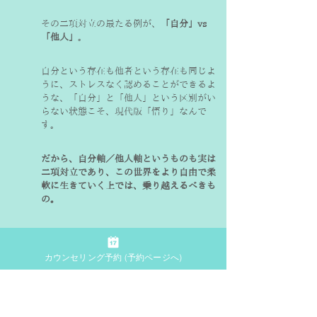
その二項対立の最たる例が、
「自分」vs 
「他人」
。
自分という存在も他者という存在も同じよ
うに、ストレスなく認めることができるよ
うな、「自分」と「他人」という区別がい
らない状態こそ、現代版「悟り」なんで
す。
だから、自分軸／他人軸というものも実は
二項対立であり、この世界をより自由で柔
軟に生きていく上では、乗り越えるべきも
の。
「他人軸」を悪者にして、そうではない
「自分軸」だけを追求する態度というの
カウンセリング予約 (予約ページへ)
は、あまり得策ではないように思うので
す。