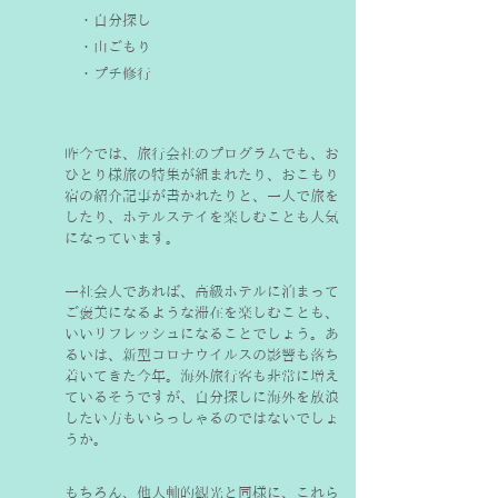
　・自分探し　
　・山ごもり　
　・プチ修行
昨今では、旅行会社のプログラムでも、お
ひとり様旅の特集が組まれたり、おこもり
宿の紹介記事が書かれたりと、一人で旅を
したり、ホテルステイを楽しむことも人気
になっています。
一社会人であれば、高級ホテルに泊まって
ご褒美になるような滞在を楽しむことも、
いいリフレッシュになることでしょう。あ
るいは、新型コロナウイルスの影響も落ち
着いてきた今年。海外旅行客も非常に増え
ているそうですが、自分探しに海外を放浪
したい方もいらっしゃるのではないでしょ
うか。
もちろん、他人軸的観光と同様に、これら