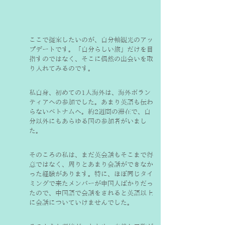
ここで提案したいのが、自分軸観光のアッ
プデートです。「自分らしい旅」だけを目
指すのではなく、そこに偶然の出会いを取
り入れてみるのです。
私自身、初めての1人海外は、海外ボラン
ティアへの参加でした。あまり英語も伝わ
らないベトナムへ。約2週間の滞在で、自
分以外にもあらゆる国の参加者がいまし
た。
そのころの私は、まだ英会話もそこまで得
意ではなく、周りとあまり会話ができなか
った経験があります。特に、ほぼ同じタイ
ミングで来たメンバーが中国人ばかりだっ
たので、中国語で会話をされると英語以上
に会話についていけませんでした。