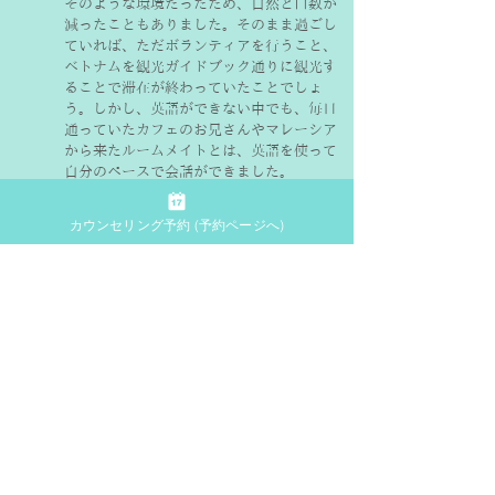
そのような環境だったため、自然と口数が
減ったこともありました。そのまま過ごし
ていれば、ただボランティアを行うこと、
ベトナムを観光ガイドブック通りに観光す
ることで滞在が終わっていたことでしょ
う。しかし、英語ができない中でも、毎日
通っていたカフェのお兄さんやマレーシア
から来たルームメイトとは、英語を使って
自分のペースで会話ができました。
カウンセリング予約 (予約ページへ)
ボランティア施設の近くで、サトウキビジ
ュースが売られていることを教えてくれた
り、夕飯を食べに宿の近くの謎の屋台に連
れて行ってくれたり（メニューがベトナム
語で誰も読めませんでしたが、ここのご飯
が一番おいしかったです）。
会話をしながらボランティアだけではな
く、ベトナムという土地を楽しむことがで
きたのです。