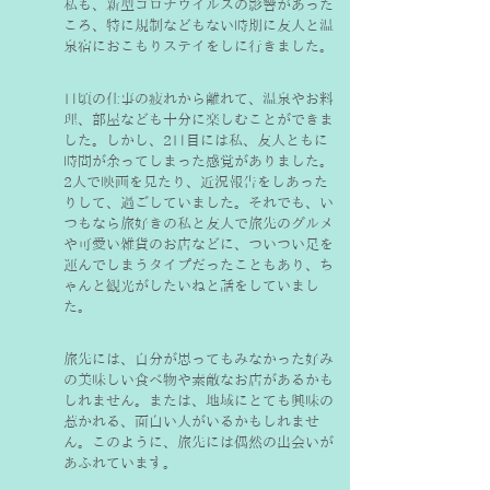
私も、新型コロナウイルスの影響があった
ころ、特に規制などもない時期に友人と温
泉宿におこもりステイをしに行きました。
日頃の仕事の疲れから離れて、温泉やお料
理、部屋なども十分に楽しむことができま
した。しかし、2日目には私、友人ともに
時間が余ってしまった感覚がありました。
2人で映画を見たり、近況報告をしあった
りして、過ごしていました。それでも、い
つもなら旅好きの私と友人で旅先のグルメ
や可愛い雑貨のお店などに、ついつい足を
運んでしまうタイプだったこともあり、ち
ゃんと観光がしたいねと話をしていまし
た。
旅先には、自分が思ってもみなかった好み
の美味しい食べ物や素敵なお店があるかも
しれません。または、地域にとても興味の
惹かれる、面白い人がいるかもしれませ
ん。このように、旅先には偶然の出会いが
あふれています。