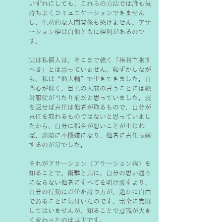
いずれにしても、これらの方法では誰も気
持ちよくコミュニケーションできません
し、生産的な人間関係も築けません。アサ
ーション権は自他ともに権利があるので
す。
実は私個人は、そこまで強く「権利主張す
べき」とは思っていません。恥ずかしなが
ら、私は“他人軸”で生きてきました。自
尊心が低く、目上の人間の言うことには絶
対服従が当たり前だと思っていました。裏
を返せば責任は他者が取るもので、自分が
責任を取れるものではないと思っていまし
たから、自分に都合が悪いことが生じれ
ば、途端に不機嫌になり、他者に責任転嫁
するのが常でした。
それがアサーション（アサーション権）を
知ることで、衝撃と共に、自分の思い通り
にならない他者にすべてを明け渡すより、
自分の行動に責任を持つ方が、遥かに自由
であることに気付いたのです。完全に克服
してはいませんが、知ることで意識が大き
く変わったのは事実です。