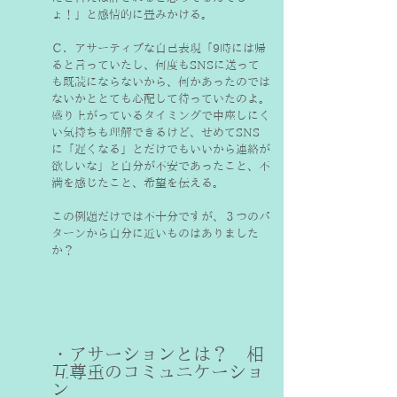
ょ！」と感情的に畳みかける。
Ｃ．アサーティブな自己表現「9時には帰
ると言っていたし、何度もSNSに送って
も既読にならないから、何かあったのでは
ないかととても心配して待っていたのよ。
盛り上がっているタイミングで中座しにく
い気持ちも理解できるけど、せめてSNS
に「遅くなる」とだけでもいいから連絡が
欲しいな」と自分が不安であったこと、不
満を感じたこと、希望を伝える。
この例題だけでは不十分ですが、３つのパ
ターンから自分に近いものはありました
か？
・アサーションとは？　相
互尊重のコミュニケーショ
ン