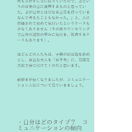
何も言わずに父に従っていたので、妻とい
うのは夫の意に賛同するものと思ってい
た。妻が自分とは異なる意見を持っている
なんて考えたこともなかった。」と、人に
指摘されて初めて気付いたというケースも
少なくありません（その後カウンセリング
で自分の認知の歪みに気付き、改善するケ
ースもあります）。
ほどんどの人たちは、子供の頃は親を始め
とし、身近な大人を「お手本」に、見様見
真似で身に付けてくのだと思います。
前置きが長くなりましたが、コミュニケー
ション方法について見ていきましょう。
・自分はどのタイプ？　コ
ミュニケーションの傾向