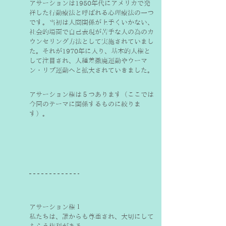
アサーションは1950年代にアメリカで発
祥した行動療法と呼ばれる心理療法の一つ
です。当初は人間関係が上手くいかない、
社会的場面で自己表現が苦手な人の為のカ
ウンセリング方法として実施されていまし
た。それが1970年に入り、基本的人権と
して注目され、人種差撤廃運動やウーマ
ン・リブ運動へと拡大されていきました。
アサーション権は５つあります（ここでは
今回のテーマに関係するものに絞りま
す）。
アサーション権１
私たちは、誰からも尊重され、大切にして