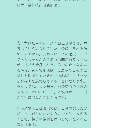
日本・精神技術研究所より
先に挙げたＡの非言語的自己表現では、本
当は“いらいらしていた”のに、それを伝
えていません。言わないことを選択した上
で伝えなかったのであれば問題ありません
が、「どうせ言ったところで喧嘩になるん
だから、言っても無駄」と思って自分の気
持ちを抑圧しているのであれば、アサーシ
ョン権１を放棄していることになります。
そうして抑圧した結果、別の場面で「あの
時あなたは〇〇だった」と恨みがましく引
き合いに出したりしがちです。
Ｂの攻撃的自己表現では、自分の意見だけ
が、さも正しいかのように一方的に攻める
ことで、相手の権利を尊重していないこと
になります。