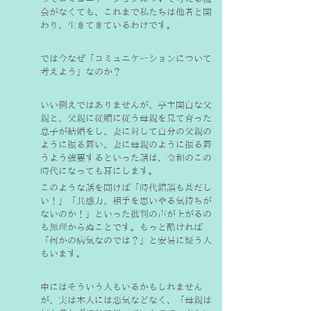
会がなくても、これまで私たちは他者と関
わり、生きてきているわけです。
では今なぜ「コミュニケーションについて
考えよう」なのか？
いい例えではありませんが、亭主関白な父
親と、父親に従順に従う母親を見て育った
息子が結婚をし、妻に対して自分の父親の
ように振る舞い、妻に母親のように振る舞
うよう強要するといった話は、令和のこの
時代になっても耳にします。
このような話を聞けば「時代錯誤も甚だし
い！」「共感力、相手を思いやる気持ちが
ないのか！」といった批判の声が上がるの
も無理からぬことです。もっと酷ければ
「何かの病気なのでは？」と安易に疑う人
もいます。
中にはそういう人もいるかもしれません
が、実は本人には悪気などなく、「母親は