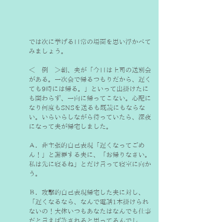
では次に挙げる日常の場面を思い浮かべて
みましょう。
＜　例　＞朝、夫が「今日は上司の送別会
がある。一次会で帰るつもりだから、遅く
ても9時には帰る。」といって出掛けたに
も関わらず、一向に帰ってこない。心配に
なり何度もSNSを送るも既読にもならな
い。いらいらしながら待っていたら、深夜
になって夫が帰宅しました。
Ａ．非主張的自己表現「遅くなってごめ
ん！」と謝罪する夫に、「お帰りなさい。
私は先に寝るね」とだけ言って寝室に向か
う。
Ｂ．攻撃的自己表現帰宅した夫に対し、
「遅くなるなら、なんで電話1本掛けられ
ないの！大体いつもあなたはなんでも仕事
だと言えば許されると思ってるんでし