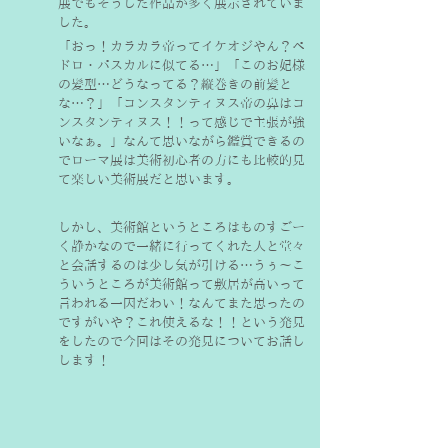
展でもそうした作品が多く展示されていま
した。
「おっ！カラカラ帝ってイケオジやん？ぺ
ドロ・パスカルに似てる…」「このお妃様
の髪型…どうなってる？縦巻きの前髪と
な…？」「コンスタンティヌス帝の鼻はコ
ンスタンティヌス！！って感じで主張が強
いなぁ。」なんて思いながら鑑賞できるの
でローマ展は美術初心者の方にも比較的見
て楽しい美術展だと思います。
しかし、美術館というところはものすごー
く静かなので一緒に行ってくれた人と堂々
と会話するのは少し気が引ける…うぅ〜こ
ういうところが美術館って敷居が高いって
言われる一因だわい！なんてまた思ったの
ですがいや？これ使えるな！！という発見
をしたので今回はその発見についてお話し
します！