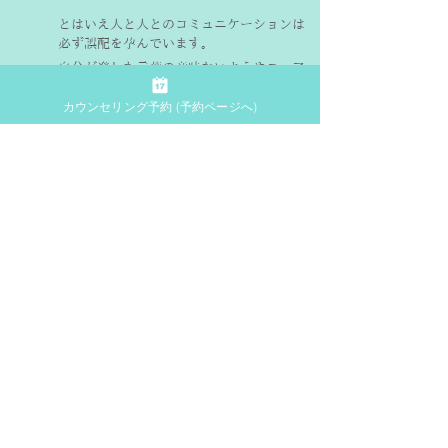
とはいえ人と人とのコミュニケーションは
必ず誤配を孕んでいます。
自分が発した言葉の意味ないようやニュア
ンスが100%相手に届くということはあり
カウンセリング予約 (予約ページへ)
ません。私のアテレコしながら美術鑑賞す
ることなどは表現されたものが誤配される
ことを前提としながら表現を楽しむ方法の
一つです。
美術館で作品を鑑賞するときは言葉を発す
るわけではありませんが無言のうちに作品
とのコミュニケーションが行われておりそ
のような内面でのコミュニケーションを楽
しむことは、実際に言葉を発したコミュニ
ケーションを行うことを楽しむことへもつ
ながります。