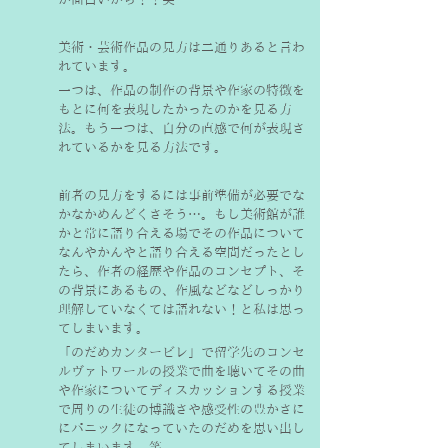
美術・芸術作品の見方は二通りあると言わ
れています。
一つは、作品の制作の背景や作家の特徴を
もとに何を表現したかったのかを見る方
法。もう一つは、自分の直感で何が表現さ
れているかを見る方法です。
前者の見方をするには事前準備が必要でな
かなかめんどくさそう…。もし美術館が誰
かと常に語り合える場でその作品について
なんやかんやと語り合える空間だったとし
たら、作者の経歴や作品のコンセプト、そ
の背景にあるもの、作風などなどしっかり
理解していなくては語れない！と私は思っ
てしまいます。
「のだめカンタービレ」で留学先のコンセ
ルヴァトワールの授業で曲を聴いてその曲
や作家についてディスカッションする授業
で周りの生徒の博識さや感受性の豊かさに
にパニックになっていたのだめを思い出し
てしまいます。笑