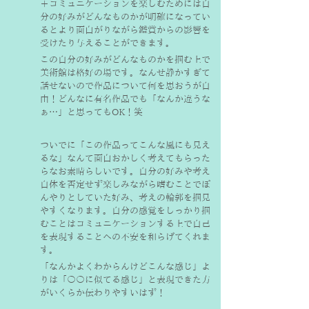
＋コミュニケーションを楽しむためには自
分の好みがどんなものかが明確になってい
るとより面白がりながら鑑賞からの影響を
受けたり与えることができます。
この自分の好みがどんなものかを掴む上で
美術館は格好の場です。なんせ静かすぎて
話せないので作品について何を思おうが自
由！どんなに有名作品でも「なんか違うな
ぁ…」と思ってもOK！笑
ついでに「この作品ってこんな風にも見え
るな」なんて面白おかしく考えてもらった
らなお素晴らしいです。自分の好みや考え
自体を否定せず楽しみながら嗜むことでぼ
んやりとしていた好み、考えの輪郭を掴見
やすくなります。自分の感覚をしっかり掴
むことはコミュニケーションする上で自己
を表現することへの不安を和らげてくれま
す。
「なんかよくわからんけどこんな感じ」よ
りは「〇〇に似てる感じ」と表現できた方
がいくらか伝わりやすいはず！