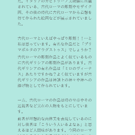
た。イタリアのカピトリーノ美術館に所蔵
されている、古代ローマの彫刻やモザイク
画、その後の時代に古代ローマから着想を
得て作られた絵画などが展示されていまし
た。
古代ローマといえばやっぱり彫刻！！…と
私は思っています。有名な作品だと「プリ
マポルタのアウグストゥス」でしょうか？
古代ローマの彫刻作品とよく似ているもの
に古代ギリシアの彫刻作品があります。古
代ギリシアの有名作品は「ミロのヴィーナ
ス」あたりですかね？よく似ていますが古
代ギリシアの作品は神話上の神々や神への
捧げ物として作られています。
一方、古代ローマの作品は時の皇帝やその
近親者など実在の人物をもとにしていま
す。
前者が理想的な肉体美を表現しているのに
対し後者は「こういう人いるよなぁ」と思
えるほど人間味があります。今回のローマ