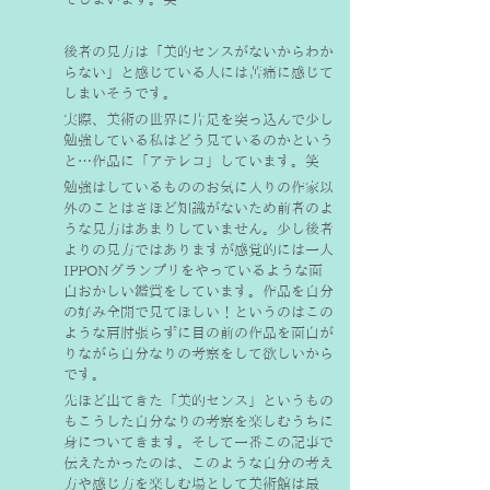
後者の見方は「美的センスがないからわか
らない」と感じている人には苦痛に感じて
しまいそうです。
実際、美術の世界に片足を突っ込んで少し
勉強している私はどう見ているのかという
と…作品に「アテレコ」しています。笑
勉強はしているもののお気に入りの作家以
外のことはさほど知識がないため前者のよ
うな見方はあまりしていません。少し後者
よりの見方ではありますが感覚的には一人
IPPONグランプリをやっているような面
白おかしい鑑賞をしています。作品を自分
の好み全開で見てほしい！というのはこの
ような肩肘張らずに目の前の作品を面白が
りながら自分なりの考察をして欲しいから
です。
先ほど出てきた「美的センス」というもの
もこうした自分なりの考察を楽しむうちに
身についてきます。そして一番この記事で
伝えたかったのは、このような自分の考え
方や感じ方を楽しむ場として美術館は最