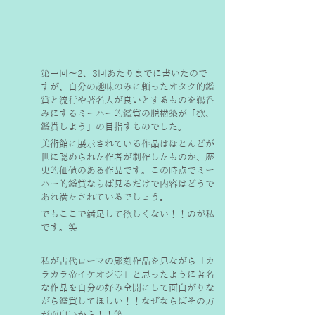
第一回〜2、3回あたりまでに書いたので
すが、自分の趣味のみに頼ったオタク的鑑
賞と流行や著名人が良いとするものを鵜呑
みにするミーハー的鑑賞の脱構築が「欲、
鑑賞しよう」の目指すものでした。
美術館に展示されている作品はほとんどが
世に認められた作者が制作したものか、歴
史的価値のある作品です。この時点でミー
ハー的鑑賞ならば見るだけで内容はどうで
あれ満たされているでしょう。
でもここで満足して欲しくない！！のが私
です。笑
私が古代ローマの彫刻作品を見ながら「カ
ラカラ帝イケオジ♡」と思ったように著名
な作品を自分の好み全開にして面白がりな
がら鑑賞してほしい！！なぜならばその方
が面白いから！！笑