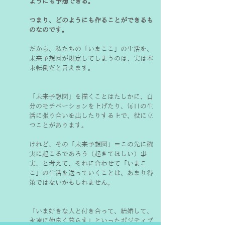
ようにも予想できる。
つまり、どのようにも作ることができるも
のなのです。
だから、私たちの「いまここ」の生活を、
未来予想図が規定してしまうのは、実は本
末転倒だと言えます。
「未来予想図」を描くことはたしかに、自
分のモチベーションを上げたり、毎日の生
活に張り合いを出したりする上で、役に立
つことがあります。
けれど、その「未来予想図」＝この先に確
実に起こるであろう（起きてほしい）事
実、と考えて、それに合わせて「いまこ
こ」の生活を送っていくことは、あまり得
策ではないかもしれません。
「いま好きな人と付き合って、結婚して、
永遠に仲良く暮らす」といったポジティブ