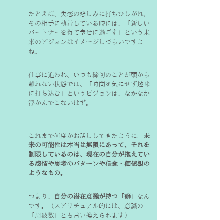
たとえば、失恋の悲しみに打ちひしがれ、
その相手に執着している時には、「新しい
パートナーを得て幸せに過ごす」という未
来のビジョンはイメージしづらいですよ
ね。
仕事に追われ、いつも締切のことが頭から
離れない状態では、「時間を気にせず趣味
に打ち込む」というビジョンは、なかなか
浮かんでこないはず。
これまで何度かお話ししてきたように、
未
来の可能性は本当は無限にあって、それを
制限しているのは、現在の自分が抱えてい
る感情や思考のパターンや信念・価値観の
ようなもの。
つまり、
自分の潜在意識が持つ「癖
」なん
です。（スピリチュアル的には、意識の