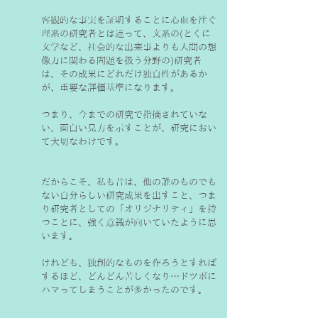
客観的な事実を証明することに心血を注ぐ
理系の研究者とは違って、文系の(とくに
文学など、社会的な出来事よりも人間の想
像力に関わる問題を扱う分野の)研究者
は、その成果にどれだけ独自性があるか
が、重要な評価基準になります。
つまり、今までの研究で指摘されていな
い、面白い見方を示すことが、研究におい
て大切なわけです。
だからこそ、私も昔は、他の誰のものでも
ない自分らしい研究成果を出すこと、つま
り研究者としての「オリジナリティ」を持
つことに、強く意識が向いていたように思
います。
けれども、独創的なものを作ろうとすれば
するほど、どんどん苦しくなり…ドツボに
ハマってしまうことが多かったのです。