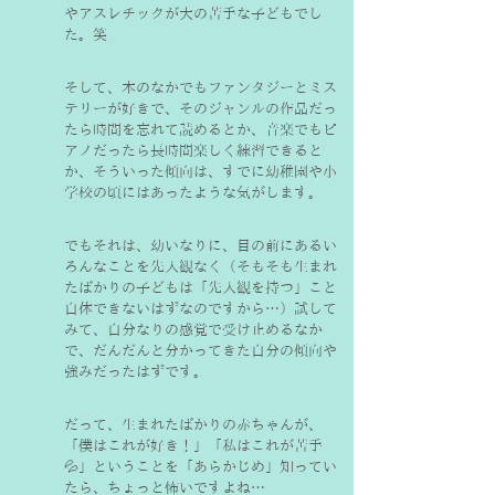
やアスレチックが大の苦手な子どもでし
た。笑
そして、本のなかでもファンタジーとミス
テリーが好きで、そのジャンルの作品だっ
たら時間を忘れて読めるとか、音楽でもピ
アノだったら長時間楽しく練習できると
か、そういった傾向は、すでに幼稚園や小
学校の頃にはあったような気がします。
でもそれは、幼いなりに、目の前にあるい
ろんなことを先入観なく（そもそも生まれ
たばかりの子どもは「先入観を持つ」こと
自体できないはずなのですから…）試して
みて、自分なりの感覚で受け止めるなか
で、だんだんと分かってきた自分の傾向や
強みだったはずです。
だって、生まれたばかりの赤ちゃんが、
「僕はこれが好き！」「私はこれが苦手
💦」ということを「あらかじめ」知ってい
たら、ちょっと怖いですよね…