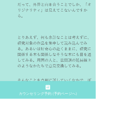
だって、外界と向き合うことでしか、「オ
リジナリティ」は見えてこないんですか
ら。
とりあえず、何も余計なことは考えずに、
研究対象の作品を集中して読み込んでみ
る。あるいは好奇心の赴くままに、研究に
関係する本も関係しなそうな本にも目を通
してみる。周囲の人と、世間話の延長線上
のようなかたちで意見交換してみる。
そんなことを真剣に試していくなかで、ぼ
んやりと浮かび上がってきた自分なりの感
覚を大切に拾い上げて、わかりやすい表現
カウンセリング予約 (予約ページへ)
形態（文章や作品など）に整えていくプロ
セスこそ、「オリジナリティ」を生む唯一
の道だと、いまの私は思っています。
職業柄、大学生と関わる機会が多く、「自