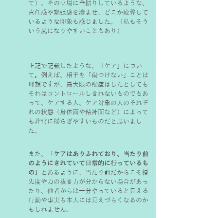
て）、その立場に全振りしているような、
責任感や緊張感を滲ませ、どこか疲弊して
いるような印象も感じました。（私もそう
いう風になりやすいこともあり）
上記で記載したような、「ケア」につい
て。例えば、相手を「傷つけない」ことは
理想ですが、最大限の配慮はしたとしても
それはコントロールしきれないものでもあ
って、ケアする人、ケア対象の人のそれぞ
れの状態（身体面や精神面など）によって
も非常に揺らぎやすいものだと思いまし
た。
また、「
ケアはありふれており、当たり前
のようにされていて日常的に行っているも
の」
とあるように、当たり前だからこそ優
先度や力の抜き方が分からない場合があっ
たり、他者からは十分やっていると見える
行動や事実も本人には見えづらくなるのか
もしれません。