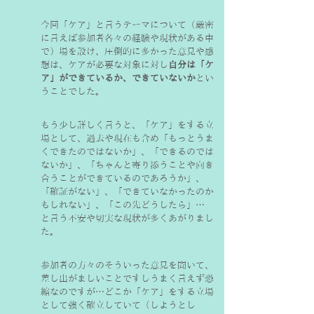
今回「ケア」と言うテーマについて（厳密
に言えば参加者各々の経験や現状がある中
で）場を設け、圧倒的に多かった意見や感
想は、ケアが必要な対象に対し
自分は「ケ
ア」ができているか、できていないか
とい
うことでした。
もう少し詳しく言うと、「ケア」をする立
場として、過去や現在も含め「もっとうま
くできたのではないか」、「できるのでは
ないか」、「ちゃんと寄り添うことや向き
合うことができているのであろうか」、
「確証がない」、「できていなかったのか
もしれない」、「この先どうしたら」…　
と言う不安や切実な現状が多くあがりまし
た。
参加者の方々のそういった意見を聞いて、
差し出がましいことですしうまく言えず恐
縮なのですが…どこか「ケア」をする立場
として強く確立していて（しようとし