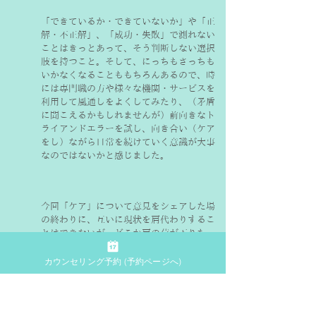
「できているか・できていないか」や「正
解・不正解」、「成功・失敗」で測れない
ことはきっとあって、そう判断しない選択
肢を持つこと。そして、にっちもさっちも
いかなくなることももちろんあるので、時
には専門職の方や様々な機関・サービスを
利用して風通しをよくしてみたり、（矛盾
に聞こえるかもしれませんが）前向きなト
ライアンドエラーを試し、向き合い（ケア
をし）ながら日常を続けていく意識が大事
なのではないかと感じました。
今回「ケア」について意見をシェアした場
の終わりに、互いに現状を肩代わりするこ
とはできないが、どこか肩の荷が下りた、
その荷物みたいなものを認識できた気がす
ると言う話が出て、とても印象に残りまし
カウンセリング予約 (予約ページへ)
た。
余談：「ケア」を調べてみると、2の距離