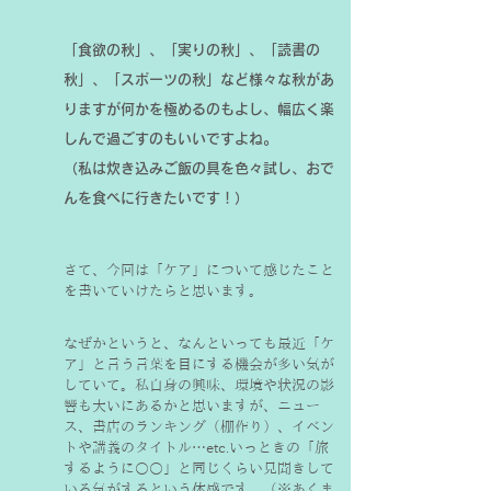
「食欲の秋」、「実りの秋」、「読書の
秋」、「スポーツの秋」など様々な秋があ
りますが何かを極めるのもよし、幅広く楽
しんで過ごすのもいいですよね。
（私は炊き込みご飯の具を色々試し、おで
んを食べに行きたいです！）
さて、今回は「ケア」について感じたこと
を書いていけたらと思います。
なぜかというと、なんといっても最近「ケ
ア」と言う言葉を目にする機会が多い気が
していて。私自身の興味、環境や状況の影
響も大いにあるかと思いますが、ニュー
ス、書店のランキング（棚作り）、イベン
トや講義のタイトル…etc.いっときの「旅
するように○○」と同じくらい見聞きして
いる気がするという体感です。（※あくま