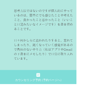
思考方法ではないのですが個人的にやって
いるのは、簡単にでも感じたことや考えた
こと、良かったこと悪かったこと（いいこ
と日記みたいなイメージです）を書き留め
ることです。
日々何かしらに追われたりすると、忘れて
しまったり、鈍くなっていく感覚があるの
で負担のないやり方（私はアプリやGmail
の下書きにメモしたり）で日常に取り入れ
ています。
また、人と自分にとっての「幸せ」をシェ
カウンセリング予約 (予約ページへ)
アすることで、バリエーションが増えたり
広くなったり深まったりするのでとても面
白いです。
例えば、友人と話した時にあがった「料
理」でも色んなパターンがみられました。