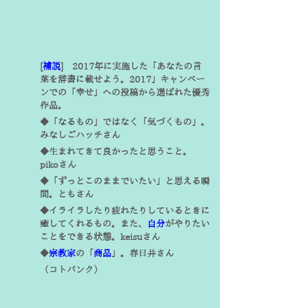
[
補説
]　2017年に実施した
「あなたの言
葉を辞書に載せよう。2017」
キャンペー
ンでの「幸せ」への投稿から選ばれた優秀
作品。
◆「なるもの」ではなく「気づくもの」。
みなしごハッチさん
◆生まれてきて良かったと思うこと。
pikoさん
◆「ずっとこのままでいたい」と思える瞬
間。ともさん
◆イライラしたり疲れたりしているときに
癒してくれるもの。また、
自分
がやりたい
ことをできる状態。keisuさん
◆
宗教家
の「
商品
」。春日井さん
（コトバンク）