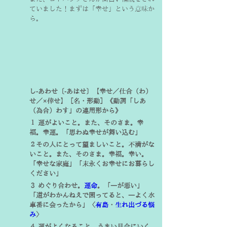
ていました！まずは「幸せ」という意味か
ら。
し‐あわせ〔‐あはせ〕【幸せ／仕合（わ）
せ／×倖せ】［名・形動］
《動詞「しあ
（為合）わす」の連用形から》
１
 運がよいこと。また、そのさま。幸
福。幸運。「思わぬ幸せが舞い込む」
２その人にとって望ましいこと。不満がな
いこと。
また、そのさま。幸福。幸い。
「幸せな家庭」「末永くお幸せにお暮らし
ください」
３
 めぐり合わせ。
運命
。「―が悪い」
「道がわかんねえで困ってると、―よく水
車番に会ったから」〈
有島
・
生れ出づる悩
み
〉
４
 運がよくなること。うまい具合にいく