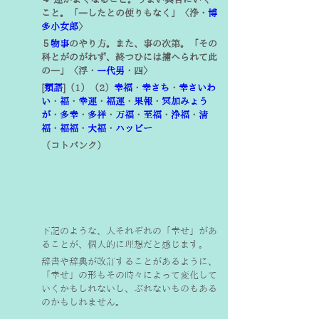
こと。「―したとの便りもなく」〈浄・
博
多小女郎
〉
５
物事
のやり方。また、事の次第。「その
科とがのがれず、終つひには捕へられて此
の―」〈浮・
一代男
・四〉
[
類語
]（
1
）（
2
）
幸福
・
幸さち
・
幸さいわ
い
・
福
・
幸運
・
福運
・
果報
・
冥加みょう
が
・
多幸
・
多祥
・
万福
・
至福
・
浄福
・
清
福
・
福福
・
大福
・
ハッピー
（コトバンク）
下記のような、人それぞれの「幸せ」があ
ることが、個人的に理想だと感じます。
辞書や辞典が改訂することがあるように、
「幸せ」の形もその時々によって変化して
いくかもしれないし、ぶれないものもある
のかもしれません。