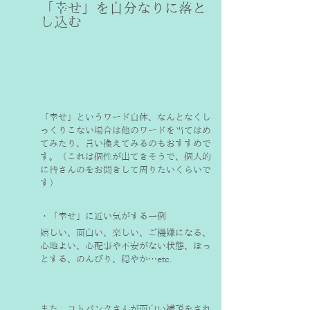
「幸せ」を自分なりに落と
し込む
「幸せ」というワード自体、なんとなくし
っくりこない場合は他のワードを当てはめ
てみたり、言い換えてみるのもおすすめで
す。（これは個性が出てきそうで、個人的
に皆さんのをお聞きして周りたいくらいで
す）
・「幸せ」に近い気がする一例
嬉しい、面白い、楽しい、ご機嫌になる、
心地よい、心配事や不安がない状態、ほっ
とする、のんびり、穏やか…etc.
また、コトバンクさんが面白い補説をされ