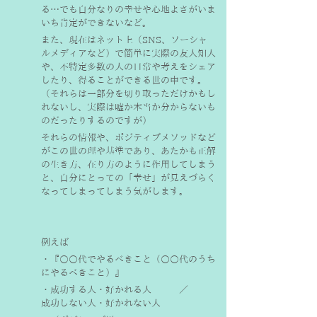
る…でも自分なりの幸せや心地よさがいま
いち肯定ができないなど。
また、現在はネット上（SNS、ソーシャ
ルメディアなど）で簡単に実際の友人知人
や、不特定多数の人の日常や考えをシェア
したり、得ることができる世の中です。
（それらは一部分を切り取っただけかもし
れないし、実際は嘘か本当か分からないも
のだったりするのですが）
それらの情報や、ポジティブメソッドなど
がこの世の理や基準であり、あたかも正解
の生き方、在り方のように作用してしまう
と、自分にとっての「幸せ」が見えづらく
なってしまってしまう気がします。
例えば
・『○○代でやるべきこと（○○代のうち
にやるべきこと）』
・成功する人・好かれる人　　　／　　　
成功しない人・好かれない人　