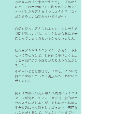
みなさんは「今幸せですか？」、「あなた
にとっての幸せは？」と聞かれたら何をイ
メージしたり答えますでしょうか？（なん
だかあやしい勧誘みたいですが…）
自信を持って答えられる方も、少し考える
時間が欲しい方も、もしかしたら急に不安
になってしまう方もいるかもしれません。
私自身どうだろう？と考えてみると、それ
なりに幸せだけど、具体的に挙げようと思
うと言葉に詰まる感じがあるような気がし
ました。
その言いよどむ感覚は、「幸せ」について
何かと
比較してしまう視点
かもしれないと
考えました。
例えば同世代の友人知人は順調にライフス
テージが変わっている（＝世間一般的な幸
せのように感じる）が、それに比べ私は人
生全般的に寄り道をしてばっかりで周回遅
れな気がするけど、何とか日々生きてい