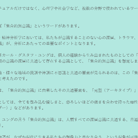
チュアルだけではなく、心理学や社会学など、複数の分野で使われているワー
ば「集合的無意識」というワードがあります。
・精神分析学においては、私たちが意識することのない心の深層、トラウマ、
識」が、分析にあたっての重要なポイントとなります。
者カール・グスタフ・ユングは、個人の経験から生み出されたものとしての「
間の意識の深層に共通して存在する意識として、「集合的無意識」を想定しま
地・様々な地域の民話や神話に不思議と共通の要素が見られるのは、この「集
と考えたのです。
は、「集合的無意識」に由来したその共通要素を、「元型（アーキタイプ）」
としては、全てを包み込む優しさと、恐ろしいほどの強さを合わせ持った母性
ザー）」などがあります。
、ユングの言う「集合的無意識」は、人類すべての深層意識に共通する、普遍
す。
物語が、なぜか現代に生きる私たちの想像力と重なり合う、という現象が可能