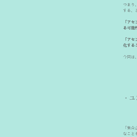
つまり
する、
「アセ
る可能
「アセ
化する
今回は
「集合
なこと