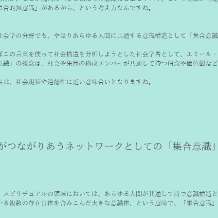
集合的無意識」があるから、という考え方なんですね。
社会学の分野でも、やはりあらゆる人間に共通する意識構造として「集合意識
ばこの言葉を使って社会構造を分析しようとした社会学者として、エミール・
意識」の概念は、社会や集団の構成メンバーが共通して持つ信念や価値観など
合は、社会規範や道徳性に近い意味合いとなりますね。
、スピリチュアルの領域においては、あらゆる人間が共通して持つ意識構造と
いる複数の存在自体を含みこんだ大きな意識体、という意味で、「集合意識」
。