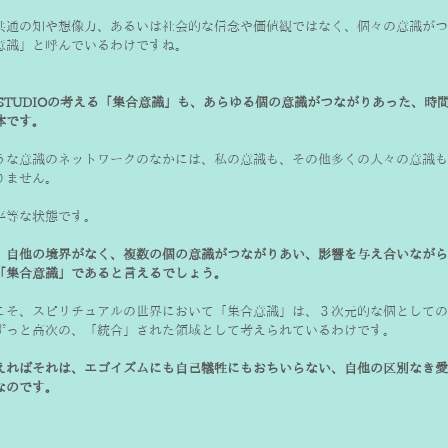
共通の知や想像力、あるいは社会的な信念や価値観ではなく、個々の意識がつ
意識」と呼んでいるわけですね。
U STUDIOの考える「集合意識」も、あらゆる個の意識がつながりあった、
体です。
うな意識のネットワークのなかには、私の意識も、その他多くの人々の意識も
りません。
平等な状態です。
、自他の境界がなく、複数の個の意識がつながりあい、影響を与え合いながら
「集合意識」であると言えるでしょう。
こそ、スピリチュアルの世界において「集合意識」は、３次元的な個としての
ずっと高次の、「統合」された領域として考えられているわけです。
えればそれは、エゴイズムにも自己犠牲にもおちいらない、自他の区別なき愛
なのです。