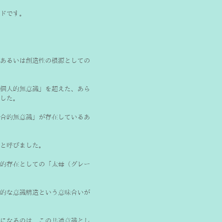
ドです。
あるいは創造性の根源としての
個人的無意識」を超えた、あら
した。
合的無意識」が存在しているあ
と呼びました。
的存在としての「太母（グレー
的な意識構造という意味合いが
になるのは、この共通意識とし