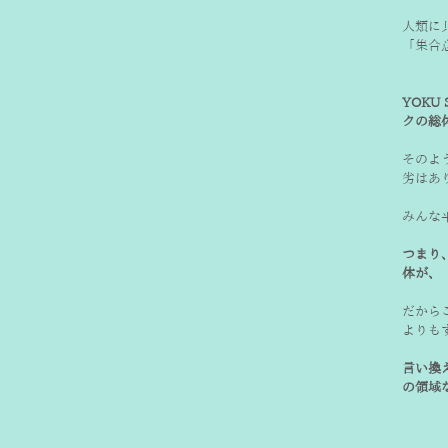
人類に
「集合
YOK
クの総
そのよ
劣はあ
みんな
つまり
体が、
だから
よりも
言い換
の領域