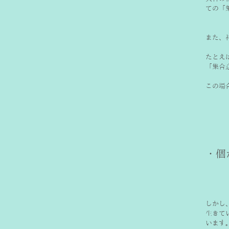
ての「
また、
たとえ
「集合
この場
しかし
生きて
います