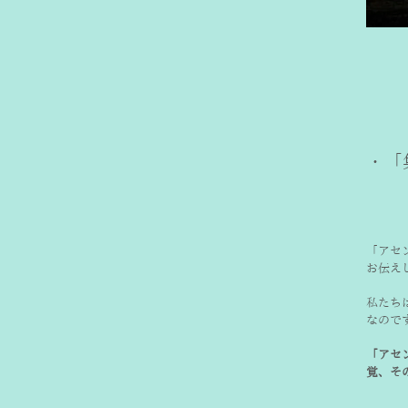
・「
「アセ
お伝え
私たち
なので
「アセ
覚、そ