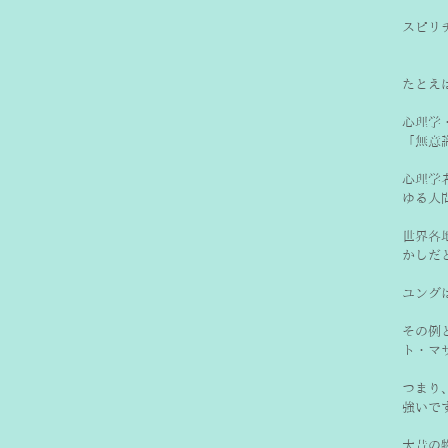
スピリ
たとえ
心理学
「無意
心理学
ゆる人
世界各
かしだ
ユング
その例
ト・マ
つまり
強いで
大昔の