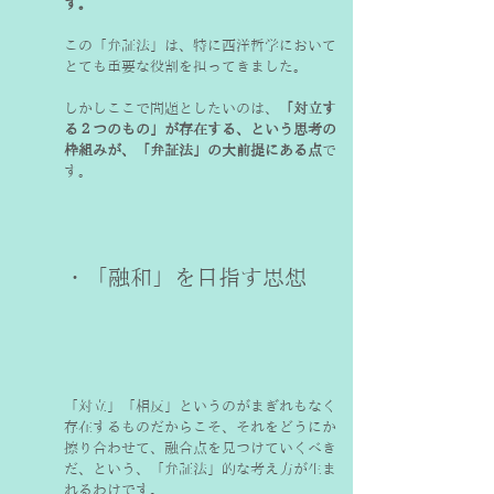
す。
この「弁証法」は、特に西洋哲学において
とても重要な役割を担ってきました。
しかしここで問題としたいのは、
「対立す
る２つのもの」が存在する、という思考の
枠組みが、「弁証法」の大前提にある点
で
す。
・「融和」を目指す思想
「対立」「相反」というのがまぎれもなく
存在するものだからこそ、それをどうにか
擦り合わせて、融合点を見つけていくべき
だ、という、「弁証法」的な考え方が生ま
れるわけです。