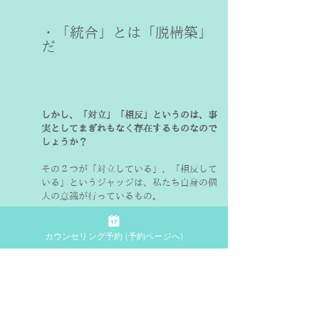
・「統合」とは「脱構築」
しかし、「対立」「相反」というのは、事
実としてまぎれもなく存在するものなので
しょうか？
その２つが「対立している」、「相反して
いる」というジャッジは、私たち自身の個
人の意識が行っているもの。
たとえば、あなたが主観的に「対立してい
カウンセリング予約 (予約ページへ)
る」と思うものも、他の人から見たら「ど
っちでも同じ」ようなものかもしれません
よね。
つまり、「対立」「相反」という構造を想
定している、私たちの意識自体が変化すれ
ば、その区別そのものが不要になると考え