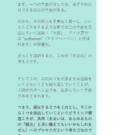
まず、一つの主張に対しては、必ずそれに
対立する第二の主張がある。
だから、その両方を矛盾なく統一し、いい
とこどりをするような形で第三の主張を見
出していく運動（「止揚」、ドイツ語で
は "aufheben"（アウフヘーベン）と呼ば
ざっくり説明すると、これが「弁証法」の
考え方です。
そしてこの、二項対立を止揚させる運動を
いくどもいくども繰り返していくことが、
人間が真理へと近づき、進歩していく手段
であるとされます。
つまり、相反する２つを土台とし、そこか
ら１つを抽出していくというピラミッド構
造こそが、真理（あるいは、あらゆるもの
の「統合」と言い換えてもいいかもしれま
せん）へのプロセスだという考え方なので