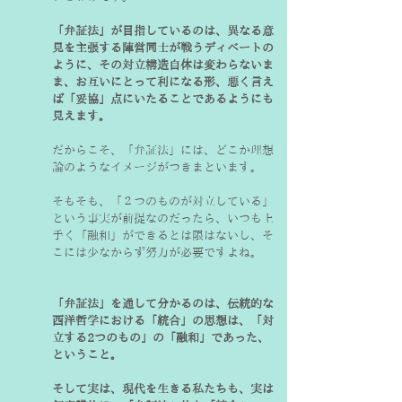
「弁証法」が目指しているのは、異なる意
見を主張する陣営同士が戦うディベートの
ように、その対立構造自体は変わらないま
ま、お互いにとって利になる形、悪く言え
ば「妥協」点にいたることであるようにも
見えます。
だからこそ、「弁証法」には、どこか理想
論のようなイメージがつきまといます。
そもそも、「２つのものが対立している」
という事実が前提なのだったら、いつも上
手く「融和」ができるとは限はないし、そ
こには少なからず努力が必要ですよね。
「弁証法」を通して分かるのは、伝統的な
西洋哲学における「統合」の思想は、「対
立する2つのもの」の「融和」であった、
ということ。
そして実は、現代を生きる私たちも、実は