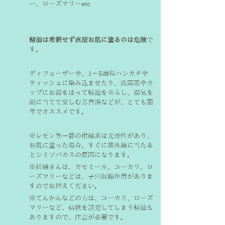
ー、ローズマリーetc
精油は希釈せず直接お肌に塗るのは危険
で
す。
ディフューザーや、1〜5滴程ハンカチや
ティッシュに染み込ませたり、洗面器やカ
ップにお湯をはって精油を垂らし、湯気を
顔に当てて楽しむ芳香浴などが、とても簡
単でオススメです。
※レモン等一部の柑橘系は光毒性があり、
お肌に塗った場合、すぐに紫外線に当たる
とシミソバカスの原因になります。
※妊婦さんは、カモミール、ユーカリ、ロ
ーズマリーなどは、子宮収縮作用がありま
すのでお控えください。
※てんかんなどの方は、ユーカリ、ローズ
マリーなど、病状を誘発してしまう精油も
ありますので、注意が必要です。