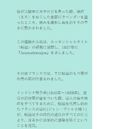
彼が実験中に大やけどを負った際、壊疽
（えそ）をおこした患部にラベンダーを塗
ったところ、痛みを緩和し傷を治すその早
さに驚かされました。
この経験から彼は、エッセンシャルオイル
（精油）の研究に没頭し、1937年に
『Aromatherapie』を著しました。
その後フランスでは、主に精油のもつ薬理
作用の面が注目されました。
インドシナ戦争中(1948年〜1959年)、通
常の消毒薬が底をついた際、軍人の傷や壊
疽を手当てするために、精油を代用し始め
たフランスの軍医(ジャン・ヴァルネ博士)
が、精油はその時代の通常の手当ての仕方
より、はるかに効果的に感染を防ぐという
ことを発見。