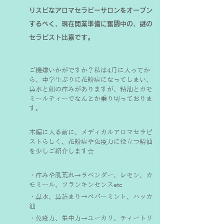
りスピなアロマセラピーサロンをオープン
するべく、現在開業準備に奮闘中の、謎の
セラピスト比嘉です。
ご機嫌いかがですか？私は4月に入ってか
ら、中学生ぶりに花粉症になってしまい、
鼻水と顔の痒みがありますが、精油とカモ
ミールティーでなんとか乗り切っておりま
す。
本編に入る前に、メディカルアロマセラピ
ストらしく、花粉症や免疫力に役立つ精油
を少しご紹介します☆
・痒みや肌荒れ→ラベンダー、レモン、カ
モミール、フランキンセンスetc
・鼻水、鼻詰まり→ペパーミント、ハッカ
油
・免疫力、集中力→ユーカリ、ティートリ