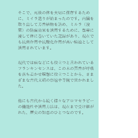
そこで、死後の体を大切に保存するため
に、ミイラ造りが始まったのです。内臓を
取り出して芳香植物を詰め、ミルラ（没
薬）の防腐効果を活用するために、包帯に
浸して体に巻いていた記録があり、現在で
も抗菌作用や抗酸化作用が高い精油として
活用されています。
現代では癌などにも役立つと言われている
フランキンセンスは、この木の薫香が呼吸
を落ち着かせ瞑想に役立つことから、さま
ざまな古代文明の祭壇や寺院で焚かれまし
た。
他にも古代から続く様々なアロマセラピー
の機能性や活用方法は、現在まで受け継が
れた、歴史の知恵のひとつなのです。