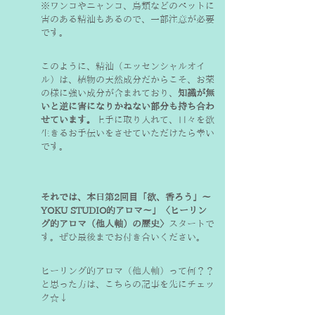
※ワンコやニャンコ、鳥類などのペットに
害のある精油もあるので、一部注意が必要
です。
このように、精油（エッセンシャルオイ
ル）は、植物の天然成分だからこそ、お薬
の様に強い成分が含まれており、
知識が無
いと逆に害になりかねない部分も持ち合わ
せています。
上手に取り入れて、日々を欲
生きるお手伝いをさせていただけたら幸い
です。
それでは、本日第2回目「欲、香ろう」〜
YOKU STUDIO的アロマ〜」〈ヒーリン
グ的アロマ（他人軸）の歴史〉
スタートで
す。ぜひ最後までお付き合いください。
ヒーリング的アロマ（他人軸）って何？？
と思った方は、こちらの記事を先にチェッ
ク☆↓