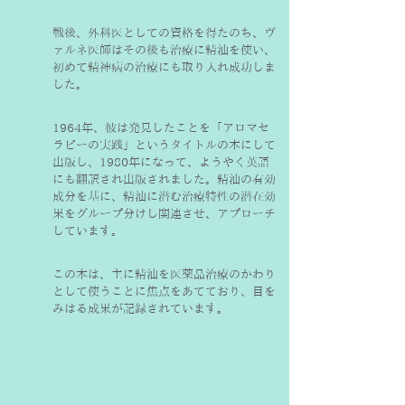
戦後、外科医としての資格を得たのち、ヴ
ァルネ医師はその後も治療に精油を使い、
初めて精神病の治療にも取り入れ成功しま
した。
1964年、彼は発見したことを「アロマセ
ラピーの実践」というタイトルの本にして
出版し、1980年になって、ようやく英語
にも翻訳され出版されました。精油の有効
成分を基に、精油に潜む治療特性の潜在効
果をグループ分けし関連させ、アプローチ
しています。
この本は、主に精油を医薬品治療のかわり
として使うことに焦点をあてており、目を
みはる成果が記録されています。