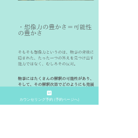
・想像力の豊かさ＝可能性
の豊かさ
そもそも想像力というのは、物事の背後に
隠された、たった一つの答えを見つけ出す
能力ではなく、むしろその反対。
物事にはたくさんの解釈の可能性があり、
そして、その解釈次第でどのようにも発展
する可能性がある。
カウンセリング予約 (予約ページへ)
そのたくさんの可能性をありありと思い描
ける能力が、想像力です。
つまり、たった一つの答えに閉じていくの
ではなく、たくさんの可能性に開いていく
運動性こそ、想像力の本質なのだと思いま