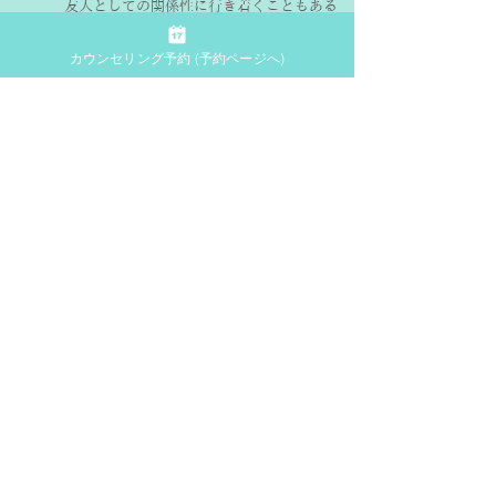
友人としての関係性に行き着くこともある
でしょうし、もしかしたらアイドルとファ
ンの関係性だって、「ツインレイ」的にな
カウンセリング予約 (予約ページへ)
ることもあるかもしれません。
三次元に生きる私たちが、アセンデッドマ
スターのような高次の存在と「ツインレ
イ」的な関係性を構成していることだって
ありうるわけです。
魂レベルの統合が「ツインレイ」の関係性
の目的なのであって、それを現実のレベル
にどう落とし込むか、そこに向かってどう
ストーリーを作っていくかは、それぞれの
「わたし」と「あなた」次第なのです。
「いまここ」にある自分と相手が、愛によ
ってつながることが、魂レベルの統合。
エゴでも自己犠牲でもなく、自分を愛すよ
うに相手を愛し、相手を愛するように自分
を愛すること。
「いまここ」の「わたし」と「あなた」