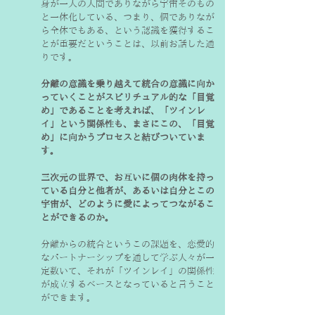
身が一人の人間でありながら宇宙そのもの
と一体化している、つまり、個でありなが
ら全体でもある、という認識を獲得するこ
とが重要だということは、以前お話した通
りです。

分離の意識を乗り越えて統合の意識に向か
っていくことがスピリチュアル的な「目覚
め」であることを考えれば、「ツインレ
イ」という関係性も、まさにこの、「目覚
め」に向かうプロセスと結びついていま
す。
三次元の世界で、お互いに個の肉体を持っ
ている自分と他者が、あるいは自分とこの
宇宙が、どのように愛によってつながるこ
とができるのか。
分離からの統合というこの課題を、恋愛的
なパートナーシップを通して学ぶ人々が一
定数いて、それが「ツインレイ」の関係性
が成立するベースとなっていると言うこと
ができます。