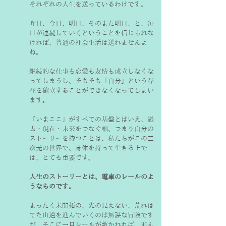
それぞれの人生を送っているわけです。
昨日、今日、明日、そのまた明日、と、毎
日が連続していくということを信じられな
ければ、普通の社会生活は送れませんよ
ね。
継続的な仕事も恋愛も友情も成立しなくな
ってしまうし、そもそも「自分」という存
在を確立することができなくなってしまい
ます。
「いまここ」がすべての基盤とはいえ、過
去・現在・未来をつなぐ軸、つまり自分の
ストーリーを持つことは、私たちがこの三
次元の世界で、身体を持って生きる上で
は、とても重要です。
人生のストーリーとは、電車のレールのよ
うなものです。
まったく未開拓の、先の見えない、荒れは
てた山道を進んでいくのは無謀な冒険です
が、そこに一旦レールが敷かれれば、進ん