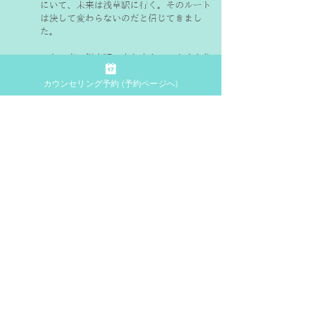
にいて、未来は浅草駅に行く。そのルート
は決して変わらないのだと信じてきまし
た。
でも一度、銀座駅で立ち止まってよく自分
を見つめ、その過去を捉え返してみた時
カウンセリング予約 (予約ページへ)
に、「渋谷駅にいた」という過去だけでは
なく、「新宿駅にいた」という過去も存在
したことに気づいたとします。
そして、「新宿駅にいた」過去と、現在の
「銀座駅にいる」自分とをつないでみる
と、丸の内線のレールに乗ったあなたの人
生が、自然に浮上してくる。
そうなれば、丸の内線で銀座駅から御茶ノ
水方面に向かっていくあなたの新しい未来
のヴィジョンは、かなり具体的でリアルに
捉えられるものになるのです。
過去・現在・未来が1本のレールでつなが
りさえすれば、あなたの人生のストーリー
を何度も再構築し、自分が望む未来の方向
性に向かって進んでいくことが可能になり