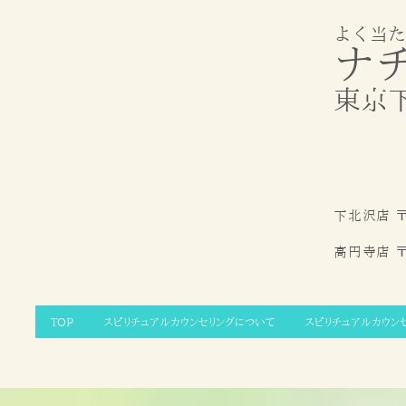
よく当た
ナ
東京
下北沢店 〒
高円寺店
〒
TOP
スピリチュアルカウンセリングについて
スピリチュアルカウン