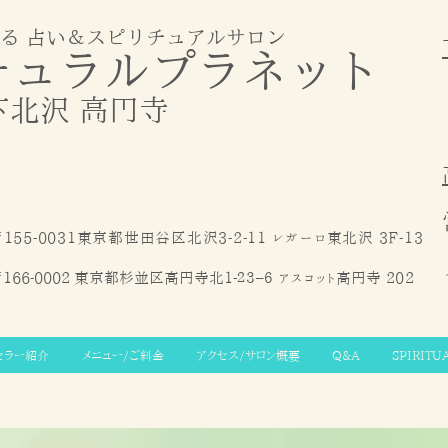
る 占い＆スピリチュアルサロン
チュラルプラ
ネット
下北
沢
高円寺
155-0031東京都世田谷区北沢3-2-11 レガーロ東北沢 3F-13
166-0002 東京都杉並区高円寺北1-２３−６ アスコット高円寺
202
セラー紹介
メニュー/ご料金
アクセス/サロン概要
Q&A
SPIRITU