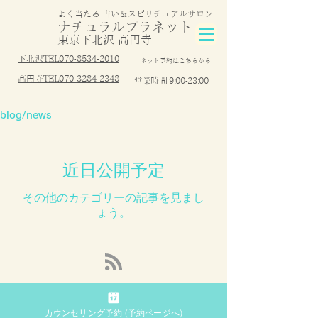
よく当たる 占い＆スピリチュアルサロン
ナチュラルプラ
ネット
東京下北
沢
高円寺
下北沢TEL070-8534-2010
ネット予約はこちらから
高円寺TEL070-3284-2348
営業時間 9:00-23:00
blog/news
近日公開予定
その他のカテゴリーの記事を見まし
ょう。
カウンセリング予約 (予約ページへ)