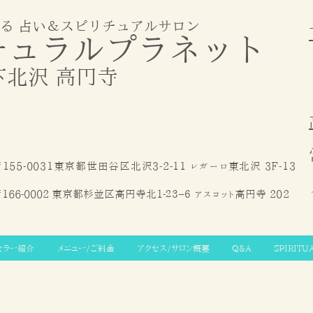
る 占い＆スピリチュアルサロン
チュラルプラ
ネット
下北
沢
高円寺
155-0031東京都世田谷区北沢3-2-11 レガーロ東北沢 3F-13
166-0002 東京都杉並区高円寺北1-２３−６ アスコット高円寺
202
セラー紹介
メニュー/ご料金
アクセス/サロン概要
Q&A
SPIRITU