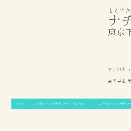
よく当た
ナ
東京
下北沢店 〒
高円寺店
〒
TOP
スピリチュアルカウンセリングについて
スピリチュアルカウン